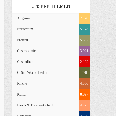
UNSERE THEMEN
Allgemein
7.478
Brauchtum
5.774
Freizeit
5.352
Gastronomie
3.921
Gesundheit
2.102
Grüne Woche Berlin
570
Kirche
4.550
Kultur
8.097
Land- & Forstwirtschaft
4.275