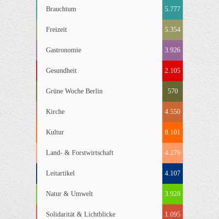
Brauchtum
5.777
Freizeit
5.354
Gastronomie
3.926
Gesundheit
2.105
Grüne Woche Berlin
570
Kirche
4.550
Kultur
8.101
Land- & Forstwirtschaft
4.279
Leitartikel
4.107
Natur & Umwelt
3.928
Solidarität & Lichtblicke
1.095