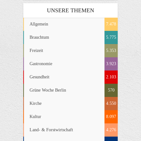
UNSERE THEMEN
Allgemein
7.478
Brauchtum
5.775
Freizeit
5.353
Gastronomie
3.923
Gesundheit
2.103
Grüne Woche Berlin
570
Kirche
4.550
Kultur
8.097
Land- & Forstwirtschaft
4.276