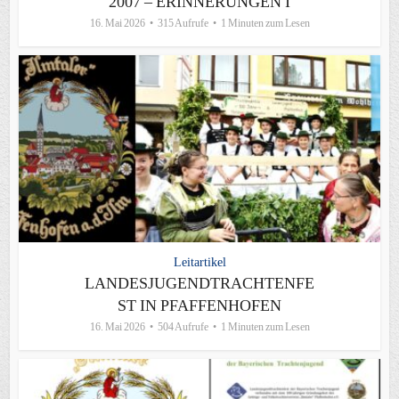
2007 – ERINNERUNGEN I
16. Mai 2026
315 Aufrufe
1 Minuten zum Lesen
Leitartikel
LANDESJUGENDTRACHTENFE
ST IN PFAFFENHOFEN
16. Mai 2026
504 Aufrufe
1 Minuten zum Lesen