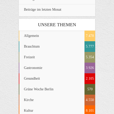
Beiträge im letzten Monat
UNSERE THEMEN
Allgemein
7.478
Brauchtum
5.777
Freizeit
5.354
Gastronomie
3.926
Gesundheit
2.105
Grüne Woche Berlin
570
Kirche
4.550
Kultur
8.101