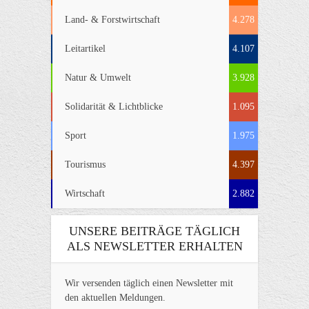
Land- & Forstwirtschaft
4.278
Leitartikel
4.107
Natur & Umwelt
3.928
Solidarität & Lichtblicke
1.095
Sport
1.975
Tourismus
4.397
Wirtschaft
2.882
UNSERE BEITRÄGE TÄGLICH
ALS NEWSLETTER ERHALTEN
Wir versenden täglich einen Newsletter mit
den aktuellen Meldungen.