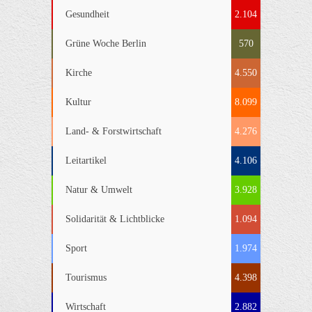
Gesundheit
2.104
Grüne Woche Berlin
570
Kirche
4.550
Kultur
8.099
Land- & Forstwirtschaft
4.276
Leitartikel
4.106
Natur & Umwelt
3.928
Solidarität & Lichtblicke
1.094
Sport
1.974
Tourismus
4.398
Wirtschaft
2.882