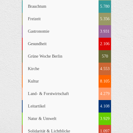
Brauchtum
5.780
Freizeit
5.356
Gastronomie
3.931
Gesundheit
2.106
Grüne Woche Berlin
570
Kirche
4.553
Kultur
8.105
Land- & Forstwirtschaft
4.279
Leitartikel
4.108
Natur & Umwelt
3.929
Solidarität & Lichtblicke
1.097