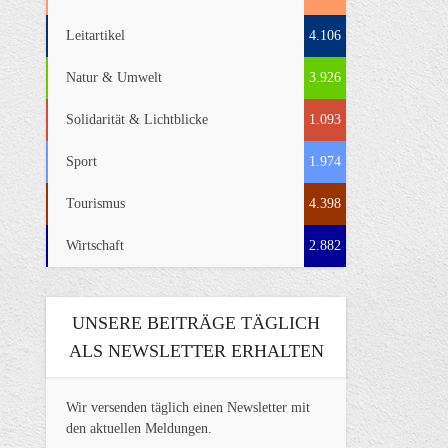
Leitartikel
4.106
Natur & Umwelt
3.926
Solidarität & Lichtblicke
1.093
Sport
1.974
Tourismus
4.398
Wirtschaft
2.882
UNSERE BEITRÄGE TÄGLICH
ALS NEWSLETTER ERHALTEN
Wir versenden täglich einen Newsletter mit
den aktuellen Meldungen.