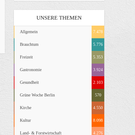
UNSERE THEMEN
Allgemein
7.478
Brauchtum
5.776
Freizeit
5.353
Gastronomie
3.924
Gesundheit
2.103
Grüne Woche Berlin
570
Kirche
4.550
Kultur
8.098
Land- & Forstwirtschaft
4.276