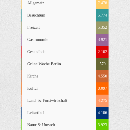
Allgemein
7.478
Brauchtum
5.774
Freizeit
5.352
Gastronomie
3.921
Gesundheit
2.102
Grüne Woche Berlin
570
Kirche
4.550
Kultur
8.097
Land- & Forstwirtschaft
4.275
Leitartikel
4.106
Natur & Umwelt
3.923