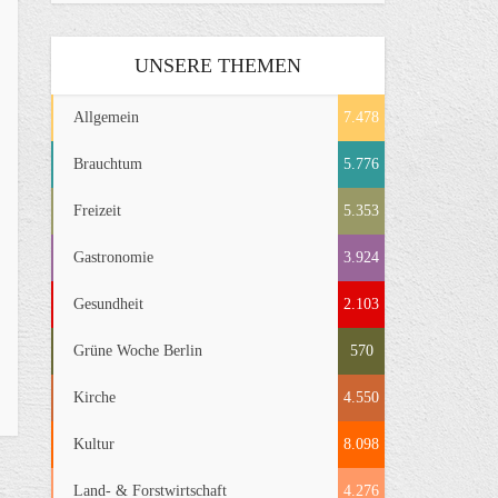
UNSERE THEMEN
Allgemein
7.478
Brauchtum
5.776
Freizeit
5.353
Gastronomie
3.924
Gesundheit
2.103
Grüne Woche Berlin
570
Kirche
4.550
Kultur
8.098
Land- & Forstwirtschaft
4.276