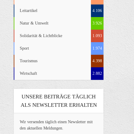
Leitartikel
4.106
Natur & Umwelt
3.926
Solidarität & Lichtblicke
1.093
Sport
1.974
Tourismus
4.398
Wirtschaft
2.882
UNSERE BEITRÄGE TÄGLICH
ALS NEWSLETTER ERHALTEN
Wir versenden täglich einen Newsletter mit
den aktuellen Meldungen.