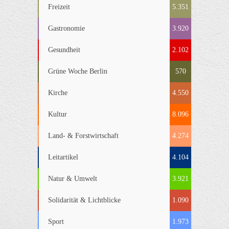
Freizeit
5.351
Gastronomie
3.920
Gesundheit
2.102
Grüne Woche Berlin
570
Kirche
4.550
Kultur
8.096
Land- & Forstwirtschaft
4.274
Leitartikel
4.104
Natur & Umwelt
3.921
Solidarität & Lichtblicke
1.090
Sport
1.973