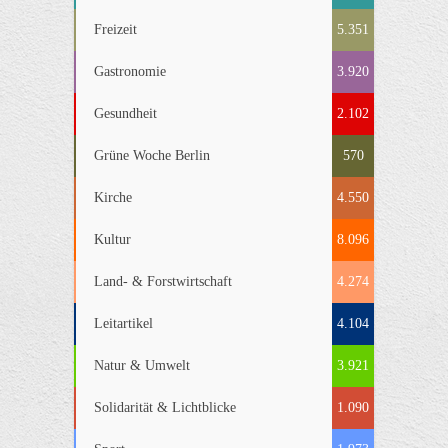
Freizeit
5.351
Gastronomie
3.920
Gesundheit
2.102
Grüne Woche Berlin
570
Kirche
4.550
Kultur
8.096
Land- & Forstwirtschaft
4.274
Leitartikel
4.104
Natur & Umwelt
3.921
Solidarität & Lichtblicke
1.090