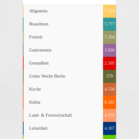
Allgemein
7.478
Brauchtum
5.777
Freizeit
5.354
Gastronomie
3.926
Gesundheit
2.105
Grüne Woche Berlin
570
Kirche
4.550
Kultur
8.101
Land- & Forstwirtschaft
4.278
Leitartikel
4.107