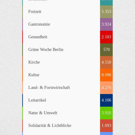
Freizeit
5.353
Gastronomie
3.924
Gesundheit
2.103
Grüne Woche Berlin
570
Kirche
4.550
Kultur
8.098
Land- & Forstwirtschaft
4.276
Leitartikel
4.106
Natur & Umwelt
3.926
Solidarität & Lichtblicke
1.093