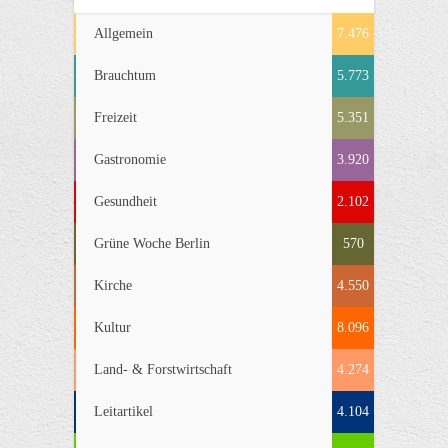
Allgemein
7.476
Brauchtum
5.773
Freizeit
5.351
Gastronomie
3.920
Gesundheit
2.102
Grüne Woche Berlin
570
Kirche
4.550
Kultur
8.096
Land- & Forstwirtschaft
4.274
Leitartikel
4.104