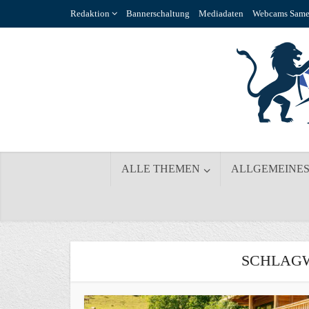
Redaktion
Bannerschaltung
Mediadaten
Webcams Same
ALLE THEMEN
ALLGEMEINE
SCHLAGW