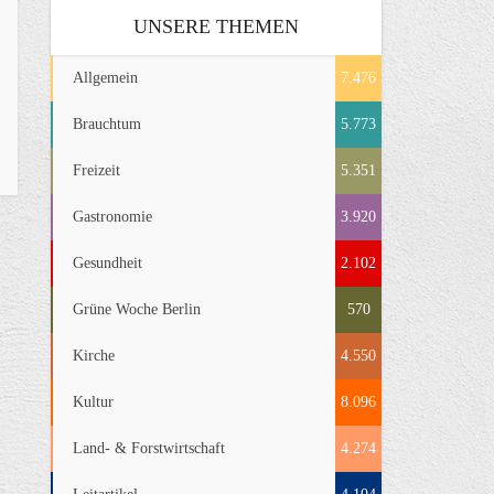
UNSERE THEMEN
Allgemein
7.476
Brauchtum
5.773
Freizeit
5.351
Gastronomie
3.920
Gesundheit
2.102
Grüne Woche Berlin
570
Kirche
4.550
Kultur
8.096
Land- & Forstwirtschaft
4.274