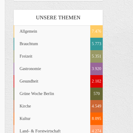
UNSERE THEMEN
Allgemein
7.476
Brauchtum
5.773
Freizeit
5.351
Gastronomie
3.920
Gesundheit
2.102
Grüne Woche Berlin
570
Kirche
4.549
Kultur
8.095
Land- & Forstwirtschaft
4.274