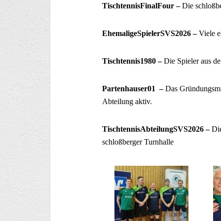
TischtennisFinalFour –
Die schloßb
EhemaligeSpielerSVS2026 –
Viele e
Tischtennis1980 –
Die Spieler aus de
Partenhauser01 –
Das Gründungsmit
Abteilung aktiv.
TischtennisAbteilungSVS2026 –
Di
schloßberger Turnhalle