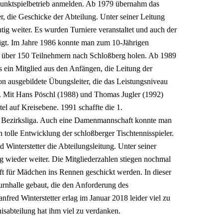
unktspielbetrieb anmelden. Ab 1979 übernahm das
, die Geschicke der Abteilung. Unter seiner Leitung
tig weiter. Es wurden Turniere veranstaltet und auch der
sigt. Im Jahre 1986 konnte man zum 10-Jährigen
t über 150 Teilnehmern nach Schloßberg holen. Ab 1989
 ein Mitglied aus den Anfängen, die Leitung der
on ausgebildete Übungsleiter, die das Leistungsniveau
en. Mit Hans Pöschl (1988) und Thomas Jugler (1992)
tel auf Kreisebene. 1991 schaffte die 1.
e Bezirksliga. Auch eine Damenmannschaft konnte man
n tolle Entwicklung der schloßberger Tischtennisspieler.
interstetter die Abteilungsleitung. Unter seiner
g wieder weiter. Die Mitgliederzahlen stiegen nochmal
t für Mädchen ins Rennen geschickt werden. In dieser
urnhalle gebaut, die den Anforderung des
fred Winterstetter erlag im Januar 2018 leider viel zu
isabteilung hat ihm viel zu verdanken.