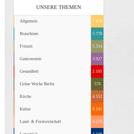
UNSERE THEMEN
Allgemein
7.478
Brauchtum
5.778
Freizeit
5.354
Gastronomie
3.927
Gesundheit
2.105
Grüne Woche Berlin
570
Kirche
4.552
Kultur
8.101
Land- & Forstwirtschaft
4.279