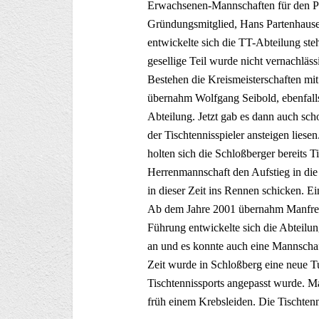
Erwachsenen-Mannschaften für den P
Gründungsmitglied, Hans Partenhauser
entwickelte sich die TT-Abteilung steh
gesellige Teil wurde nicht vernachläs
Bestehen die Kreismeisterschaften mi
übernahm Wolfgang Seibold, ebenfalls
Abteilung. Jetzt gab es dann auch sch
der Tischtennisspieler ansteigen lies
holten sich die Schloßberger bereits Ti
Herrenmannschaft den Aufstieg in di
in dieser Zeit ins Rennen schicken. Ei
Ab dem Jahre 2001 übernahm Manfred W
Führung entwickelte sich die Abteilun
an und es konnte auch eine Mannschaf
Zeit wurde in Schloßberg eine neue T
Tischtennissports angepasst wurde. Man
früh einem Krebsleiden. Die Tischtenn