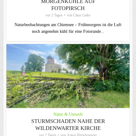
MORGENKÜHLE AUF
FOTOPIRSCH
vor 2 Tagen
von
Claus Linke
Naturbeobachtungen am Chiemsee – Frühmorgens ist die Luft
noch angenehm kühl für eine Fotorunde...
Natur & Umwelt
STURMSCHADEN NAHE DER
WILDENWARTER KIRCHE
vor 2 Tagen
von
Anton Hötzelsperger