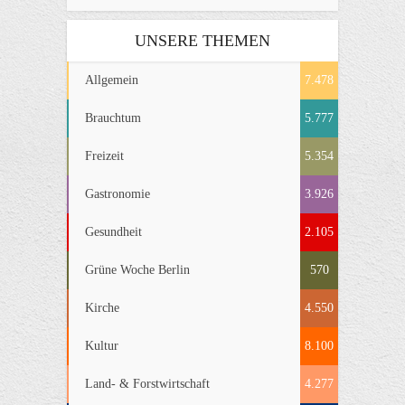
UNSERE THEMEN
Allgemein
7.478
Brauchtum
5.777
Freizeit
5.354
Gastronomie
3.926
Gesundheit
2.105
Grüne Woche Berlin
570
Kirche
4.550
Kultur
8.100
Land- & Forstwirtschaft
4.277