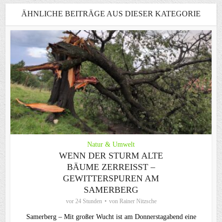
ÄHNLICHE BEITRÄGE AUS DIESER KATEGORIE
Natur & Umwelt
WENN DER STURM ALTE
BÄUME ZERREISST – G
EWITTERSPUREN AM S
AMERBERG
vor 24 Stunden
von
Rainer Nitzsche
Samerberg – Mit großer Wucht ist am Donnerstagabend eine