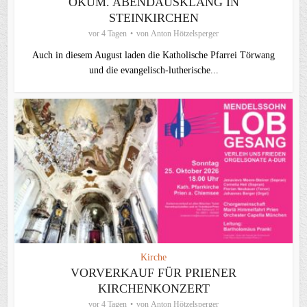
ÖKUM. ABENDAUSKLANG IN
STEINKIRCHEN
vor 4 Tagen
von
Anton Hötzelsperger
Auch in diesem August laden die Katholische Pfarrei Törwang
und die evangelisch‑lutherische...
Kirche
VORVERKAUF FÜR PRIENER
KIRCHENKONZERT
vor 4 Tagen
von
Anton Hötzelsperger