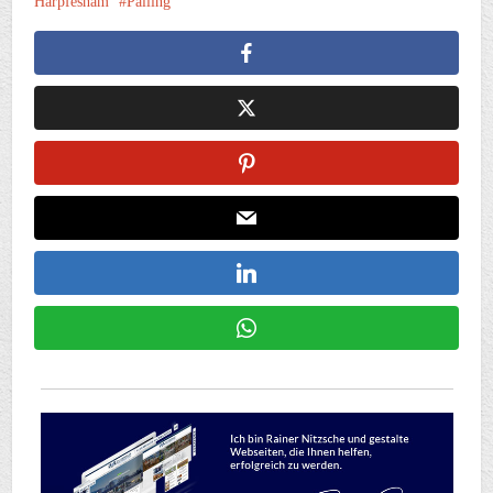
Harpfesham
Palling