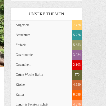
UNSERE THEMEN
Allgemein
7.478
Brauchtum
5.776
Freizeit
5.353
Gastronomie
3.924
Gesundheit
2.103
Grüne Woche Berlin
570
Kirche
4.550
Kultur
8.098
Land- & Forstwirtschaft
4.276