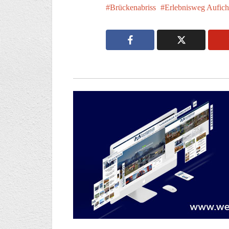
Brückenabriss
Erlebnisweg Aufic