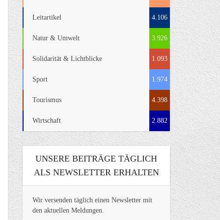
Leitartikel
4.106
Natur & Umwelt
3.926
Solidarität & Lichtblicke
1.093
Sport
1.974
Tourismus
4.398
Wirtschaft
2.882
UNSERE BEITRÄGE TÄGLICH
ALS NEWSLETTER ERHALTEN
Wir versenden täglich einen Newsletter mit
den aktuellen Meldungen.