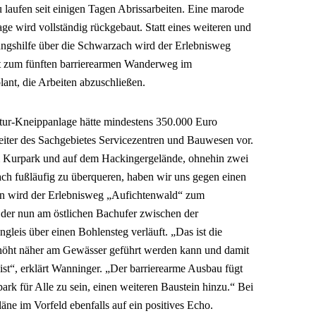
 laufen seit einigen Tagen Abrissarbeiten. Eine marode
e wird vollständig rückgebaut. Statt eines weiteren und
ungshilfe über die Schwarzach wird der Erlebnisweg
t zum fünften barrierearmen Wanderweg im
lant, die Arbeiten abzuschließen.
tur-Kneippanlage hätte mindestens 350.000 Euro
Leiter des Sachgebietes Servicezentren und Bauwesen vor.
m Kurpark und auf dem Hackingergelände, ohnehin zwei
ch fußläufig zu überqueren, haben wir uns gegen einen
sen wird der Erlebnisweg „Aufichtenwald“ zum
der nun am östlichen Bachufer zwischen der
leis über einen Bohlensteg verläuft. „Das ist die
erhöht näher am Gewässer geführt werden kann und damit
 ist“, erklärt Wanninger. „Der barrierearme Ausbau fügt
rk für Alle zu sein, einen weiteren Baustein hinzu.“ Bei
äne im Vorfeld ebenfalls auf ein positives Echo.