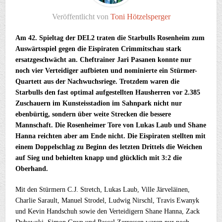
Veröffentlicht von
Toni Hötzelsperger
Am 42. Spieltag der DEL2 traten die Starbulls Rosenheim zum
Auswärtsspiel gegen die Eispiraten Crimmitschau stark
ersatzgeschwächt an. Cheftrainer Jari Pasanen konnte nur
noch vier Verteidiger aufbieten und nominierte ein Stürmer-
Quartett aus der Nachwuchsriege. Trotzdem waren die
Starbulls den fast optimal aufgestellten Hausherren vor 2.385
Zuschauern im Kunsteisstadion im Sahnpark nicht nur
ebenbürtig, sondern über weite Strecken die bessere
Mannschaft. Die Rosenheimer Tore von Lukas Laub und Shane
Hanna reichten aber am Ende nicht. Die Eispiraten stellten mit
einem Doppelschlag zu Beginn des letzten Drittels die Weichen
auf Sieg und behielten knapp und glücklich mit 3:2 die
Oberhand.
Mit den Stürmern C.J. Stretch, Lukas Laub, Ville Järveläinen,
Charlie Sarault, Manuel Strodel, Ludwig Nirschl, Travis Ewanyk
und Kevin Handschuh sowie den Verteidigern Shane Hanna, Zack