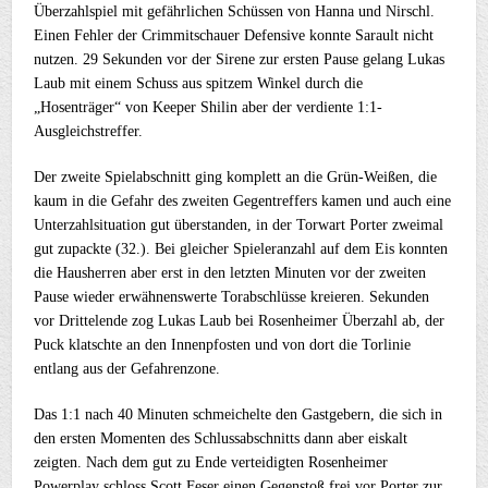
Überzahlspiel mit gefährlichen Schüssen von Hanna und Nirschl.
Einen Fehler der Crimmitschauer Defensive konnte Sarault nicht
nutzen. 29 Sekunden vor der Sirene zur ersten Pause gelang Lukas
Laub mit einem Schuss aus spitzem Winkel durch die
„Hosenträger“ von Keeper Shilin aber der verdiente 1:1-
Ausgleichstreffer.
Der zweite Spielabschnitt ging komplett an die Grün-Weißen, die
kaum in die Gefahr des zweiten Gegentreffers kamen und auch eine
Unterzahlsituation gut überstanden, in der Torwart Porter zweimal
gut zupackte (32.). Bei gleicher Spieleranzahl auf dem Eis konnten
die Hausherren aber erst in den letzten Minuten vor der zweiten
Pause wieder erwähnenswerte Torabschlüsse kreieren. Sekunden
vor Drittelende zog Lukas Laub bei Rosenheimer Überzahl ab, der
Puck klatschte an den Innenpfosten und von dort die Torlinie
entlang aus der Gefahrenzone.
Das 1:1 nach 40 Minuten schmeichelte den Gastgebern, die sich in
den ersten Momenten des Schlussabschnitts dann aber eiskalt
zeigten. Nach dem gut zu Ende verteidigten Rosenheimer
Powerplay schloss Scott Feser einen Gegenstoß frei vor Porter zur