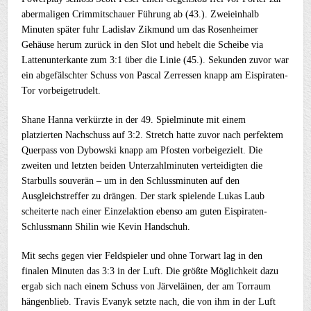
abermaligen Crimmitschauer Führung ab (43.). Zweieinhalb
Minuten später fuhr Ladislav Zikmund um das Rosenheimer
Gehäuse herum zurück in den Slot und hebelt die Scheibe via
Lattenunterkante zum 3:1 über die Linie (45.). Sekunden zuvor war
ein abgefälschter Schuss von Pascal Zerressen knapp am Eispiraten-
Tor vorbeigetrudelt.
Shane Hanna verkürzte in der 49. Spielminute mit einem
platzierten Nachschuss auf 3:2. Stretch hatte zuvor nach perfektem
Querpass von Dybowski knapp am Pfosten vorbeigezielt. Die
zweiten und letzten beiden Unterzahlminuten verteidigten die
Starbulls souverän – um in den Schlussminuten auf den
Ausgleichstreffer zu drängen. Der stark spielende Lukas Laub
scheiterte nach einer Einzelaktion ebenso am guten Eispiraten-
Schlussmann Shilin wie Kevin Handschuh.
Mit sechs gegen vier Feldspieler und ohne Torwart lag in den
finalen Minuten das 3:3 in der Luft. Die größte Möglichkeit dazu
ergab sich nach einem Schuss von Järveläinen, der am Torraum
hängenblieb. Travis Evanyk setzte nach, die von ihm in der Luft