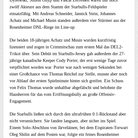
Dybowski, Simon Gnyp und Pascal Zerressen waren nur noch
zwölf Akteure aus dem Stamm der Starbulls-Feldspieler
einsatzfähig. Mit Andreas Schneider, Jannick Stein, Johannes
Achatz und Michael Musin standen außerdem vier Stürmer aus der
Rosenheimer DNL-Riege im Line-up.
Die beiden 18-jährigen Achatz und Musin wurden kurzfristig
lizensiert und zogen in Crimmitschau zum ersten Mal das DEL2-
Trikot über. Sein Debüt im Starbulls-Jersey gab außerdem der 27-
jährige kanadische Keeper Cody Porter, der erst wenige Tage zuvor
verpflichtet worden war. Porter war nach wenigen Sekunden bei
einer Großchance von Thomas Reichel zur Stelle, musste aber noch
vor Ablauf der ersten Spielminute hinter sich greifen. Ein Schuss
von Felix Thomas wurde unhaltbar abgefälscht und belohnte die
Hausherren für das vom Eröffnungsbully an große Offensiv-
Engagement.
Die Starbulls ließen sich durch den ultrafrühen 0:1-Rückstand aber
nicht verunsichern. Sie fanden langsam, aber sicher ins Spiel.
Einem Solo-Abschluss von Järveläinen, bei dem Eispiraten-Torwart
Oleg Shilin auf dem Posten war, folgte ein feines Rosenheimer