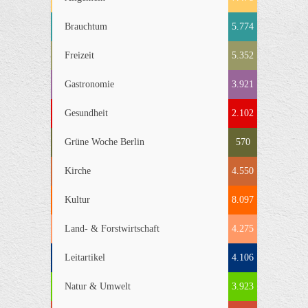
Brauchtum
5.774
Freizeit
5.352
Gastronomie
3.921
Gesundheit
2.102
Grüne Woche Berlin
570
Kirche
4.550
Kultur
8.097
Land- & Forstwirtschaft
4.275
Leitartikel
4.106
Natur & Umwelt
3.923