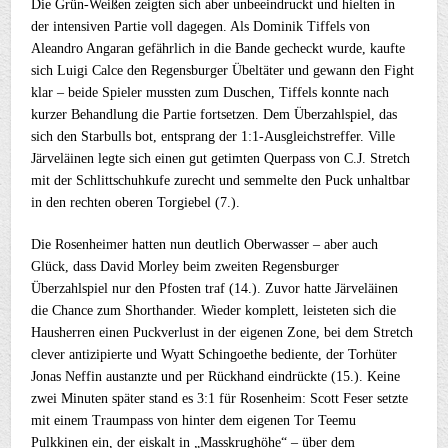
Die Grün-Weißen zeigten sich aber unbeeindruckt und hielten in
der intensiven Partie voll dagegen. Als Dominik Tiffels von
Aleandro Angaran gefährlich in die Bande gecheckt wurde, kaufte
sich Luigi Calce den Regensburger Übeltäter und gewann den Fight
klar – beide Spieler mussten zum Duschen, Tiffels konnte nach
kurzer Behandlung die Partie fortsetzen. Dem Überzahlspiel, das
sich den Starbulls bot, entsprang der 1:1-Ausgleichstreffer. Ville
Järveläinen legte sich einen gut getimten Querpass von C.J. Stretch
mit der Schlittschuhkufe zurecht und semmelte den Puck unhaltbar
in den rechten oberen Torgiebel (7.).
Die Rosenheimer hatten nun deutlich Oberwasser – aber auch
Glück, dass David Morley beim zweiten Regensburger
Überzahlspiel nur den Pfosten traf (14.). Zuvor hatte Järveläinen
die Chance zum Shorthander. Wieder komplett, leisteten sich die
Hausherren einen Puckverlust in der eigenen Zone, bei dem Stretch
clever antizipierte und Wyatt Schingoethe bediente, der Torhüter
Jonas Neffin austanzte und per Rückhand eindrückte (15.). Keine
zwei Minuten später stand es 3:1 für Rosenheim: Scott Feser setzte
mit einem Traumpass von hinter dem eigenen Tor Teemu
Pulkkinen ein, der eiskalt in „Masskrughöhe“ – über dem