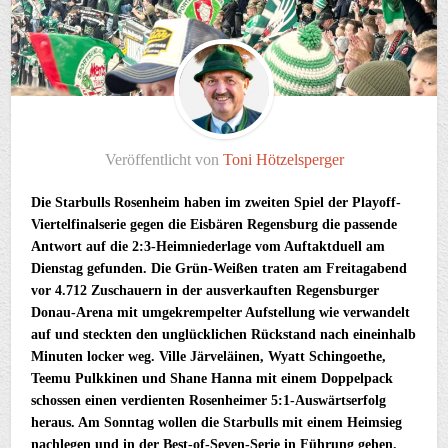
Veröffentlicht von
Toni Hötzelsperger
Die Starbulls Rosenheim haben im zweiten Spiel der Playoff-
Viertelfinalserie gegen die Eisbären Regensburg die passende
Antwort auf die 2:3-Heimniederlage vom Auftaktduell am
Dienstag gefunden. Die Grün-Weißen traten am Freitagabend
vor 4.712 Zuschauern in der ausverkauften Regensburger
Donau-Arena mit umgekrempelter Aufstellung wie verwandelt
auf und steckten den unglücklichen Rückstand nach eineinhalb
Minuten locker weg. Ville Järveläinen, Wyatt Schingoethe,
Teemu Pulkkinen und Shane Hanna mit einem Doppelpack
schossen einen verdienten Rosenheimer 5:1-Auswärtserfolg
heraus. Am Sonntag wollen die Starbulls mit einem Heimsieg
nachlegen und in der Best-of-Seven-Serie in Führung gehen.