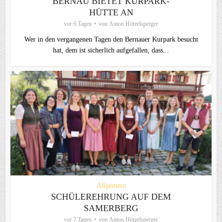
BERNAU BIETET KURPARK-
HÜTTE AN
vor 6 Tagen
von
Anton Hötzelsperger
Wer in den vergangenen Tagen den Bernauer Kurpark besucht
hat, dem ist sicherlich aufgefallen, dass...
Allgemein
SCHÜLEREHRUNG AUF DEM
SAMERBERG
vor 7 Tagen
von
Anton Hötzelsperger