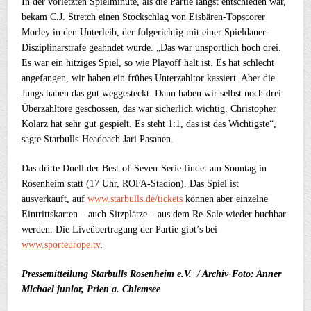
In der vorletzten Spielminute, als die Partie längst entschieden war,
bekam C.J. Stretch einen Stockschlag von Eisbären-Topscorer
Morley in den Unterleib, der folgerichtig mit einer Spieldauer-
Disziplinarstrafe geahndet wurde. „Das war unsportlich hoch drei.
Es war ein hitziges Spiel, so wie Playoff halt ist. Es hat schlecht
angefangen, wir haben ein frühes Unterzahltor kassiert. Aber die
Jungs haben das gut weggesteckt. Dann haben wir selbst noch drei
Überzahltore geschossen, das war sicherlich wichtig. Christopher
Kolarz hat sehr gut gespielt. Es steht 1:1, das ist das Wichtigste“,
sagte Starbulls-Headoach Jari Pasanen.
Das dritte Duell der Best-of-Seven-Serie findet am Sonntag in
Rosenheim statt (17 Uhr, ROFA-Stadion). Das Spiel ist
ausverkauft, auf
www.starbulls.de/tickets
können aber einzelne
Eintrittskarten – auch Sitzplätze – aus dem Re-Sale wieder buchbar
werden. Die Liveübertragung der Partie gibt’s bei
www.sporteurope.tv
.
Pressemitteilung Starbulls Rosenheim e.V. / Archiv-Foto: Anner
Michael junior, Prien a. Chiemsee