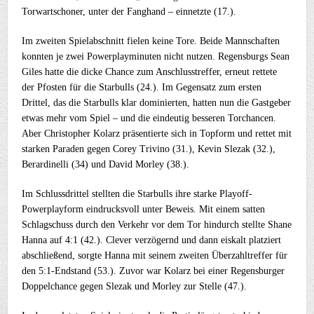
Torwartschoner, unter der Fanghand – einnetzte (17.).
Im zweiten Spielabschnitt fielen keine Tore. Beide Mannschaften
konnten je zwei Powerplayminuten nicht nutzen. Regensburgs Sean
Giles hatte die dicke Chance zum Anschlusstreffer, erneut rettete
der Pfosten für die Starbulls (24.). Im Gegensatz zum ersten
Drittel, das die Starbulls klar dominierten, hatten nun die Gastgeber
etwas mehr vom Spiel – und die eindeutig besseren Torchancen.
Aber Christopher Kolarz präsentierte sich in Topform und rettet mit
starken Paraden gegen Corey Trivino (31.), Kevin Slezak (32.),
Berardinelli (34) und David Morley (38.).
Im Schlussdrittel stellten die Starbulls ihre starke Playoff-
Powerplayform eindrucksvoll unter Beweis. Mit einem satten
Schlagschuss durch den Verkehr vor dem Tor hindurch stellte Shane
Hanna auf 4:1 (42.). Clever verzögernd und dann eiskalt platziert
abschließend, sorgte Hanna mit seinem zweiten Überzahltreffer für
den 5:1-Endstand (53.). Zuvor war Kolarz bei einer Regensburger
Doppelchance gegen Slezak und Morley zur Stelle (47.).