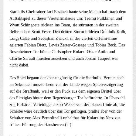
Starbulls-Cheftrainer Jari Pasanen baute seine Mannschaft nach dem
Auftaktspiel zu dieser Viertelfinalserie um: Teemu Pulkkinen und
Wyatt Schingoete rückten ins Team, sie stürmten in der zweiten
Reihe neben Scott Feser. Den dritten Sturm bildeten Dominik Kolb,
Luigi Calce und Sebastian Zwickl, in der vierten Offensivlinie
agierten Fabian Dietz, Lewis Zerter-Gossage und Tobias Beck. Das
Rosenheimer Tor hütete Christopher Kolarz. Oskar Autio und
Charlie Sarault mussten aussetzen und auch Jordan Taupert war
nicht dabei.
Das Spiel begann denkbar ungünstig für die Starbulls. Bereits nach
55 Sekunden musste Leon van der Linde wegen Spielverzögerung
auf die Strafbank, weil er den Puck aus dem eigenen Drittel über
das Plexiglas hinter dem Regensburger Tor beförderte. In Überzahl
zog Eisbären-Verteidiger Jakob Weber von der blauen Linie ab, die
Scheibe wäre deutlich über das Tor geflogen, prallte aber von der
Schulter von Alex Berardinelli unhaltbar für Kolarz ins Netz zur
frühen Führung der Hausherren (2.).