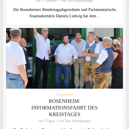
vor 11 Stunden
von
Toni Hötzelsperger
Die Rosenheimer Bundestagsabgeordnete und Parlamentarische
Staatssekretärin Daniela Ludwig hat dem...
Allgemein
ROSENHEIM:
INFORMATIONSFAHRT DES
KREISTAGES
vor 2 Tagen
von
Toni Hötzelsperger