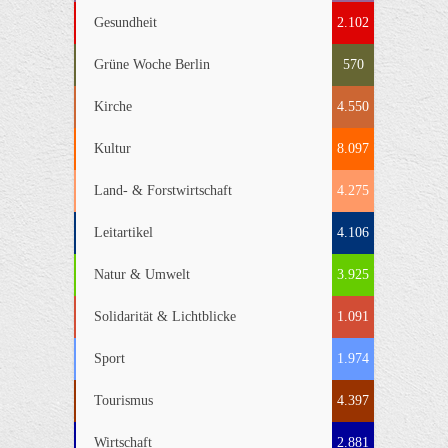
Gesundheit
2.102
Grüne Woche Berlin
570
Kirche
4.550
Kultur
8.097
Land- & Forstwirtschaft
4.275
Leitartikel
4.106
Natur & Umwelt
3.925
Solidarität & Lichtblicke
1.091
Sport
1.974
Tourismus
4.397
Wirtschaft
2.881