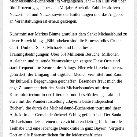
Michaelsbund-Büchereien im vergangenen Jahr – ein Plus von über
fünf Prozent gegenüber dem Vorjahr. Auch die Zahl der aktiven
Nutzerinnen und Nutzer sowie der Entleihungen und das Angebot
an Veranstaltungen ist erneut gestiegen.
Kunstminister Markus Blume gratuliert dem Sankt Michaelsbund zu
dieser Entwicklung: „Bibliotheken sind die Fitnessstudios für den
Geist: Und der Sankt Michaelsbund bietet beste
Trainingsbedingungen! Über 5,4 Millionen Besuche, Millionen
Ausleihen und tausende Veranstaltungen zeigen: Diese Orte sind
stark frequentierte Zentren des Alltags. Hier wird Lesekompetenz
gefördert, der Umgang mit digitalen Medien vermittelt und Raum
für kulturelle Begegnungen geschaffen. Besonders freut mich die
enge Zusammenarbeit des Sankt Michaelsbundes mit dem
Kunstministerium in der Literatur- und Leseförderung – aktuell
etwa mit der Wanderausstellung ‚Bayerns beste Independent
Bücher‘, die durch die Michaelsbund-Büchereien tourt und ihren
Auftakt in der Gemeindebücherei Eching gefeiert hat. Der Sankt
Michaelsbund leistet einen unverzichtbaren Beitrag für kulturelle
Teilhabe und eine lebendige Demokratie in ganz Bayern. Vergelt’s
Gott an alle Ehrenamtlichen für ihr leidenschaftliches