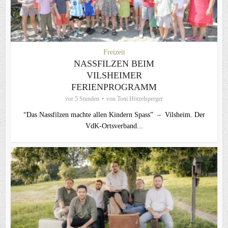
Freizeit
NASSFILZEN BEIM
VILSHEIMER
FERIENPROGRAMM
vor 5 Stunden
von
Toni Hötzelsperger
“Das Nassfilzen machte allen Kindern Spass” – Vilsheim. Der
VdK-Ortsverband...