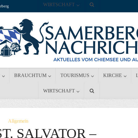
WIRTSCHAFT
rberg
S
BRAUCHTUM
TOURISMUS
KIRCHE
WIRTSCHAFT
Allgemein
 ST. SALVATOR –