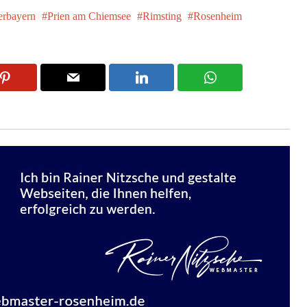
rbayern
Prien am Chiemsee
Rimsting
Rosenheim