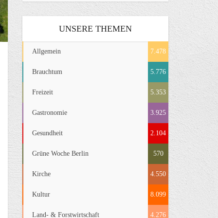
UNSERE THEMEN
Allgemein
7.478
Brauchtum
5.776
Freizeit
5.353
Gastronomie
3.925
Gesundheit
2.104
Grüne Woche Berlin
570
Kirche
4.550
Kultur
8.099
Land- & Forstwirtschaft
4.276