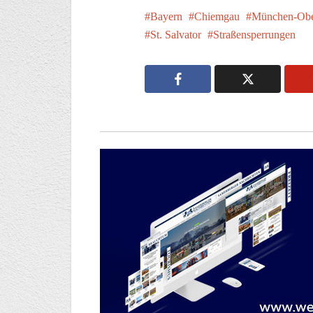
Bayern
Chiemgau
München-Obe
St. Salvator
Straßensperrungen