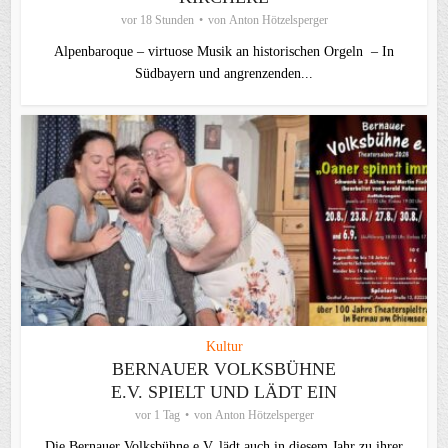
vor 18 Stunden
von
Anton Hötzelsperger
Alpenbaroque – virtuose Musik an historischen Orgeln – In
Südbayern und angrenzenden...
Kultur
BERNAUER VOLKSBÜHNE
E.V. SPIELT UND LÄDT EIN
vor 1 Tag
von
Anton Hötzelsperger
Die Bernauer Volksbühne e.V. lädt auch in diesem Jahr zu ihrer