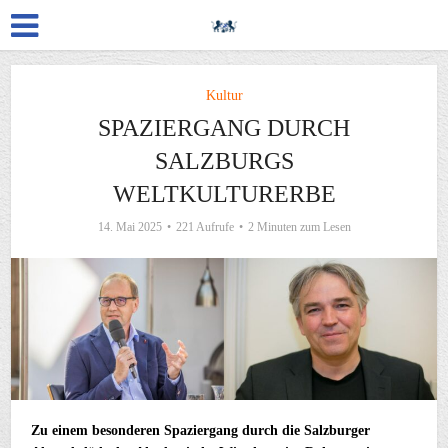
Kultur
SPAZIERGANG DURCH
SALZBURGS
WELTKULTURERBE
14. Mai 2025
221 Aufrufe
2 Minuten zum Lesen
Zu
einem
besonderen
Spaziergang
durch
die
Salzburger