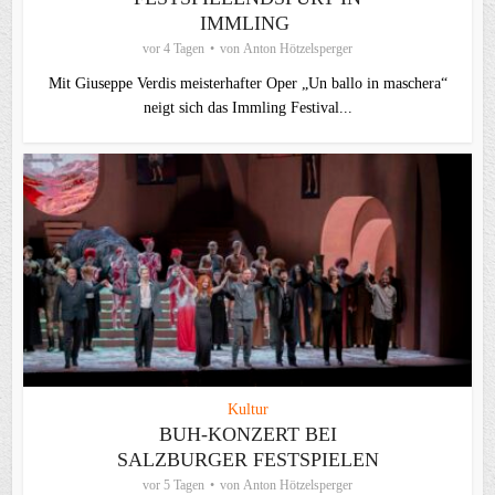
IMMLING
vor 4 Tagen
von
Anton Hötzelsperger
Mit Giuseppe Verdis meisterhafter Oper „Un ballo in maschera“
neigt sich das Immling Festival...
Kultur
BUH-KONZERT BEI
SALZBURGER FESTSPIELEN
vor 5 Tagen
von
Anton Hötzelsperger