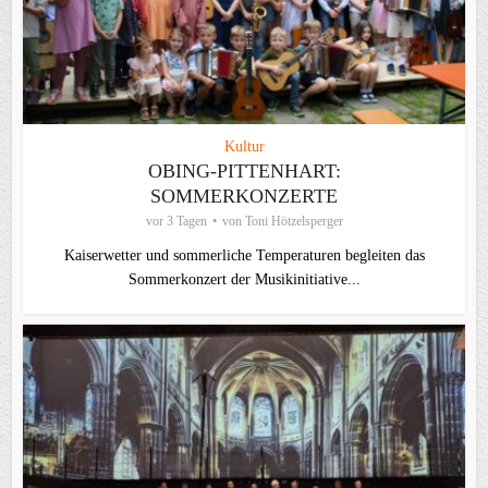
Kultur
OBING-PITTENHART:
SOMMERKONZERTE
vor 3 Tagen
von
Toni Hötzelsperger
Kaiserwetter und sommerliche Temperaturen begleiten das
Sommerkonzert der Musikinitiative...