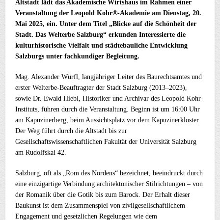
Altstadt
lädt
das
Akademische
Wirtshaus
im
Rahmen
einer
Veranstaltung
der
Leopold
Kohr®-
Akademie
am
Dienstag,
20.
Mai
2025,
ein.
Unter
dem
Titel
„
Blicke
auf
die
Schönheit
der
Stadt.
Das
Welterbe
Salzburg“
erkunden
Interessierte
die
kulturhistorische
Vielfalt
und
städtebauliche
Entwicklung
Salzburgs
unter
fachkundiger
Begleitung.
Mag.
Alexander
Würfl,
langjähriger
Leiter
des
Baurechtsamtes
und
erster
Welterbe-
Beauftragter
der
Stadt
Salzburg (
2013–
2023),
sowie
Dr.
Ewald
Hiebl,
Historiker
und
Archivar
des
Leopold
Kohr-
Instituts,
führen
durch
die
Veranstaltung.
Beginn
ist
um
16:
00
Uhr
am
Kapuzinerberg,
beim
Aussichtsplatz
vor
dem
Kapuzinerkloster.
Der
Weg
führt
durch
die
Altstadt
bis
zur
Gesellschaftswissenschaftlichen
Fakultät
der
Universität
Salzburg
am
Rudolfskai
42.
Salzburg,
oft
als „
Rom
des
Nordens“
bezeichnet,
beeindruckt
durch
eine
einzigartige
Verbindung
architektonischer
Stilrichtungen –
von
der
Romanik
über
die
Gotik
bis
zum
Barock.
Der
Erhalt
dieser
Baukunst
ist
dem
Zusammenspiel
von
zivilgesellschaftlichem
Engagement
und
gesetzlichen
Regelungen
wie
dem