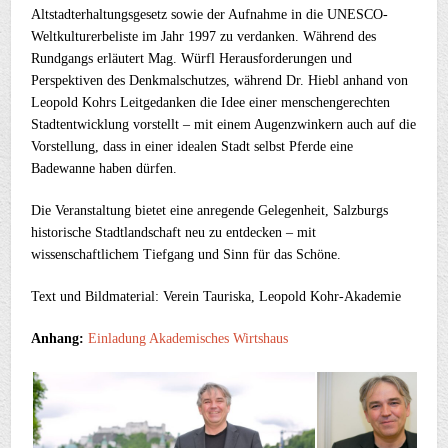
Altstadterhaltungsgesetz
sowie
der
Aufnahme
in
die
UNESCO-
Weltkulturerbeliste
im
Jahr
1997
zu
verdanken.
Während
des
Rundgangs
erläutert
Mag.
Würfl
Herausforderungen
und
Perspektiven
des
Denkmalschutzes,
während
Dr.
Hiebl
anhand
von
Leopold
Kohrs
Leitgedanken
die
Idee
einer
menschengerechten
Stadtentwicklung
vorstellt –
mit
einem
Augenzwinkern
auch
auf
die
Vorstellung,
dass
in
einer
idealen
Stadt
selbst
Pferde
eine
Badewanne
haben
dürfen.
Die
Veranstaltung
bietet
eine
anregende
Gelegenheit,
Salzburgs
historische
Stadtlandschaft
neu
zu
entdecken –
mit
wissenschaftlichem
Tiefgang
und
Sinn
für
das
Schöne.
Text und Bildmaterial: Verein Tauriska, Leopold Kohr-Akademie
Anhang:
Einladung Akademisches Wirtshaus