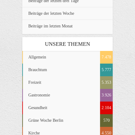
Beiträge der letzten drei Tage
Beiträge der letzten Woche
Beiträge im letzten Monat
UNSERE THEMEN
Allgemein
7.478
Brauchtum
5.777
Freizeit
5.353
Gastronomie
3.926
Gesundheit
2.104
Grüne Woche Berlin
570
Kirche
4.550