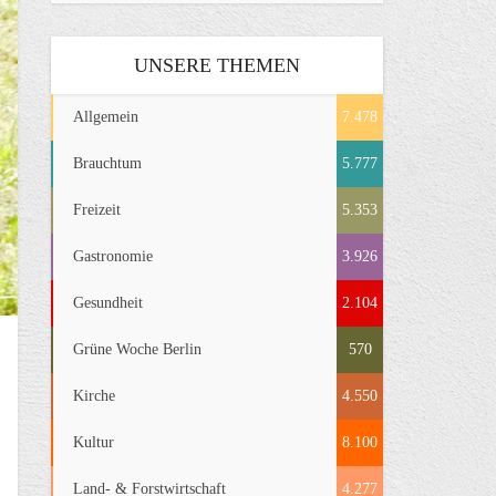
UNSERE THEMEN
Allgemein
7.478
Brauchtum
5.777
Freizeit
5.353
Gastronomie
3.926
Gesundheit
2.104
Grüne Woche Berlin
570
Kirche
4.550
Kultur
8.100
Land- & Forstwirtschaft
4.277