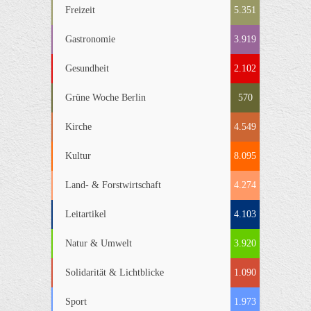
Freizeit
5.351
Gastronomie
3.919
Gesundheit
2.102
Grüne Woche Berlin
570
Kirche
4.549
Kultur
8.095
Land- & Forstwirtschaft
4.274
Leitartikel
4.103
Natur & Umwelt
3.920
Solidarität & Lichtblicke
1.090
Sport
1.973