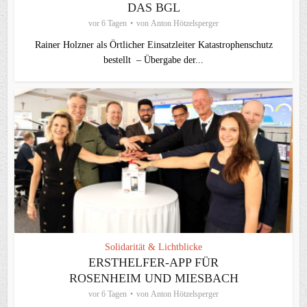
DAS BGL
vor 6 Tagen
von
Anton Hötzelsperger
Rainer Holzner als Örtlicher Einsatzleiter Katastrophenschutz
bestellt – Übergabe der...
Solidarität & Lichtblicke
ERSTHELFER-APP FÜR
ROSENHEIM UND MIESBACH
vor 6 Tagen
von
Anton Hötzelsperger