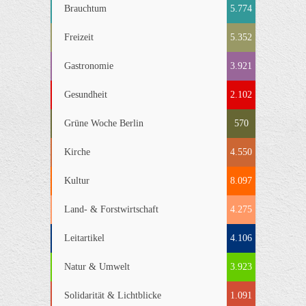
Brauchtum
5.774
Freizeit
5.352
Gastronomie
3.921
Gesundheit
2.102
Grüne Woche Berlin
570
Kirche
4.550
Kultur
8.097
Land- & Forstwirtschaft
4.275
Leitartikel
4.106
Natur & Umwelt
3.923
Solidarität & Lichtblicke
1.091