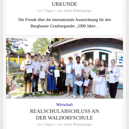
URKUNDE
vor 3 Tagen
von
Anton Hötzelsperger
Die Freude über die internationale Auszeichnung für den
Burghauser Grauburgunder „1000 Jahre...
Wirtschaft
REALSCHULABSCHLUSS AN
DER WALDORFSCHULE
vor 4 Tagen
von
Anton Hötzelsperger