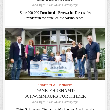
vor 3 Tagen
von
Anton Hötzelsperger
Satte 200.000 Euro für die Bergwacht: Diese stolze
Spendensumme erzielten die Adelholzener...
Solidarität & Lichtblicke
DANK EHRENAMT:
SCHWIMMKURS FÜR KINDER
vor 5 Tagen
von
Anton Hötzelsperger
Obing/Schonstett: Die letzten Wochen vor Abschluss des