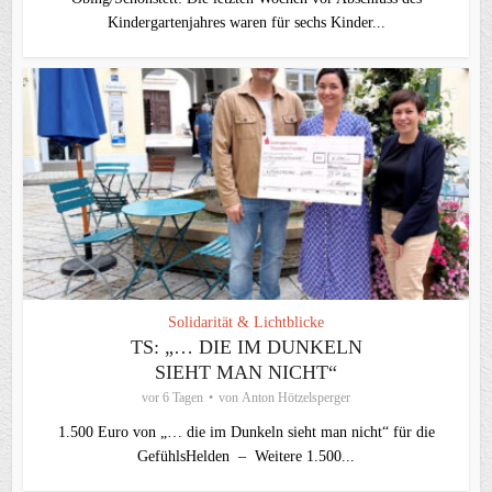
Kindergartenjahres waren für sechs Kinder...
Solidarität & Lichtblicke
TS: „… DIE IM DUNKELN
SIEHT MAN NICHT“
vor 6 Tagen
von
Anton Hötzelsperger
1.500 Euro von „… die im Dunkeln sieht man nicht“ für die
GefühlsHelden – Weitere 1.500...