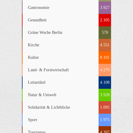
Gastronomie
3.927
Gesundheit
2.105
Grüne Woche Berlin
570
Kirche
4.551
Kultur
8.101
Land- & Forstwirtschaft
4.279
Leitartikel
4.108
Natur & Umwelt
3.928
Solidarität & Lichtblicke
1.095
Sport
1.975
Tourismus
4.397