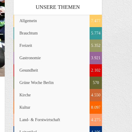
UNSERE THEMEN
Allgemein
7.477
Brauchtum
5.774
Freizeit
5.352
Gastronomie
3.921
Gesundheit
2.102
Grüne Woche Berlin
570
Kirche
4.550
Kultur
8.097
Land- & Forstwirtschaft
4.275