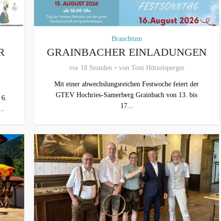
Brauchtum
R
GRAINBACHER EINLADUNGEN
vor 18 Stunden
von
Toni Hötzelsperger
Mit einer abwechslungsreichen Festwoche feiert der
GTEV Hochries-Samerberg Grainbach von 13. bis
 6.
17...
..