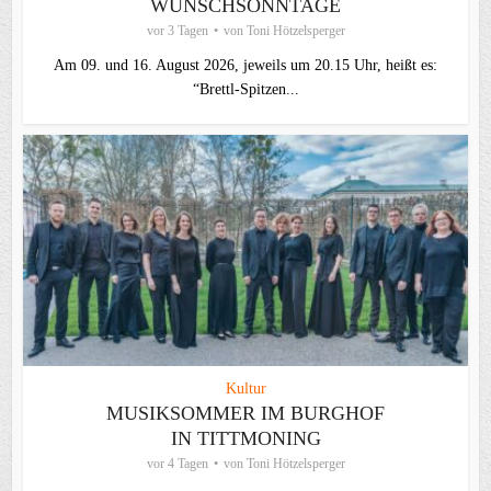
WUNSCHSONNTAGE
vor 3 Tagen
von
Toni Hötzelsperger
Am 09. und 16. August 2026, jeweils um 20.15 Uhr, heißt es:
“Brettl-Spitzen...
Kultur
MUSIKSOMMER IM BURGHOF
IN TITTMONING
vor 4 Tagen
von
Toni Hötzelsperger