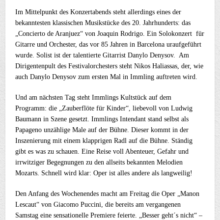
Im Mittelpunkt des Konzertabends steht allerdings eines der
bekanntesten klassischen Musikstücke des 20. Jahrhunderts: das
„Concierto de Aranjuez“ von Joaquin Rodrigo. Ein Solokonzert für
Gitarre und Orchester, das vor 85 Jahren in Barcelona uraufgeführt
wurde. Solist ist der talentierte Gitarrist Danylo Denysov. Am
Dirigentenpult des Festivalorchesters steht Nikos Haliassas, der, wie
auch Danylo Denysov zum ersten Mal in Immling auftreten wird.
Und am nächsten Tag steht Immlings Kultstück auf dem
Programm: die „Zauberflöte für Kinder“, liebevoll von Ludwig
Baumann in Szene gesetzt. Immlings Intendant stand selbst als
Papageno unzählige Male auf der Bühne. Dieser kommt in der
Inszenierung mit einem klapprigen Radl auf die Bühne. Ständig
gibt es was zu schauen. Eine Reise voll Abenteuer, Gefahr und
irrwitziger Begegnungen zu den allseits bekannten Melodien
Mozarts. Schnell wird klar: Oper ist alles andere als langweilig!
Den Anfang des Wochenendes macht am Freitag die Oper „Manon
Lescaut“ von Giacomo Puccini, die bereits am vergangenen
Samstag eine sensationelle Premiere feierte. „Besser geht´s nicht“ –