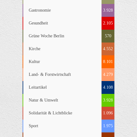
Gastronomie
3.928
Gesundheit
2.105
Grüne Woche Berlin
570
Kirche
4.552
Kultur
8.101
Land- & Forstwirtschaft
4.279
Leitartikel
4.108
Natur & Umwelt
3.928
Solidarität & Lichtblicke
1.096
Sport
1.975