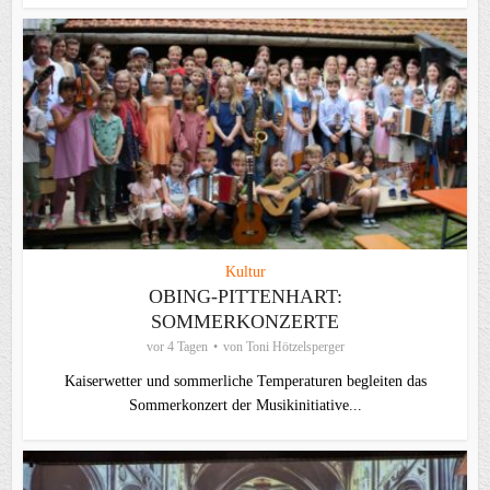
Kultur
OBING-PITTENHART:
SOMMERKONZERTE
vor 4 Tagen
von
Toni Hötzelsperger
Kaiserwetter und sommerliche Temperaturen begleiten das
Sommerkonzert der Musikinitiative...