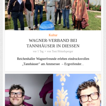
Kultur
WAGNER-VERBAND BEI
TANNHÄUSER IN DIESSEN
vor 1 Tag
von
Toni Hötzelsperger
Reichenhaller Wagnerfreunde erleben eindrucksvollen
„Tannhäuser“ am Ammersee – Ergreifender...