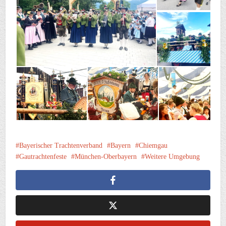
Bayerischer Trachtenverband
Bayern
Chiemgau
Gautrachtenfeste
München-Oberbayern
Weitere Umgebung