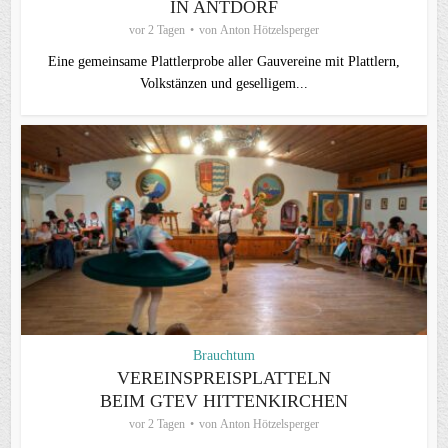
IN ANTDORF
vor 2 Tagen
von
Anton Hötzelsperger
Eine gemeinsame Plattlerprobe aller Gauvereine mit Plattlern,
Volkstänzen und geselligem...
Brauchtum
VEREINSPREISPLATTELN
BEIM GTEV HITTENKIRCHEN
vor 2 Tagen
von
Anton Hötzelsperger