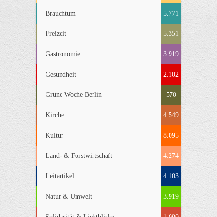
Brauchtum
5.771
Freizeit
5.351
Gastronomie
3.919
Gesundheit
2.102
Grüne Woche Berlin
570
Kirche
4.549
Kultur
8.095
Land- & Forstwirtschaft
4.274
Leitartikel
4.103
Natur & Umwelt
3.919
Solidarität & Lichtblicke
1.090