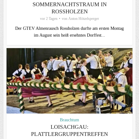
SOMMERNACHTSTRAUM IN
ROSSHOLZEN
vor 2 Tagen
von
Anton Hötzelsperger
Der GTEV Almenrausch Rossholzen durfte am ersten Montag
im August sein heiß ersehntes Dorffest...
Brauchtum
LOISACHGAU:
PLATTLERGRUPPENTREFFEN