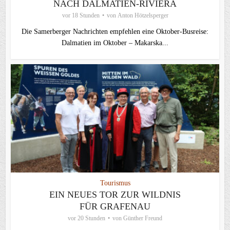
NACH DALMATIEN-RIVIERA
vor 18 Stunden
von
Anton Hötzelsperger
Die Samerberger Nachrichten empfehlen eine Oktober-Busreise:
Dalmatien im Oktober – Makarska...
Tourismus
EIN NEUES TOR ZUR WILDNIS
FÜR GRAFENAU
vor 20 Stunden
von
Günther Freund