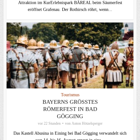
Attraktion im KurErlebnispark BÄREAL beim Säumerfest
eröffnet Grafenau. Der Rothirsch röhrt, wenn...
Tourismus
BAYERNS GRÖSSTES R
ÖMERFEST IN BAD G
ÖGGING
vor 22 Stunden
von
Anton Hötzelsperger
Das Kastell Abusina in Eining bei Bad Gögging verwandelt sich