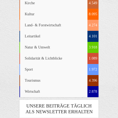
Kirche
4.549
Kultur
8.095
Land- & Forstwirtschaft
4.274
Leitartikel
4.101
Natur & Umwelt
3.918
Solidarität & Lichtblicke
1.089
Sport
1.972
Tourismus
4.396
Wirtschaft
2.878
UNSERE BEITRÄGE TÄGLICH
ALS NEWSLETTER ERHALTEN