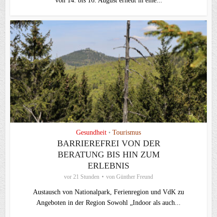
von 14. bis 16. August erneut in eine...
Gesundheit
Tourismus
•
BARRIEREFREI VON DER
BERATUNG BIS HIN ZUM
ERLEBNIS
vor 21 Stunden
von
Günther Freund
Austausch von Nationalpark, Ferienregion und VdK zu
Angeboten in der Region Sowohl „Indoor als auch...