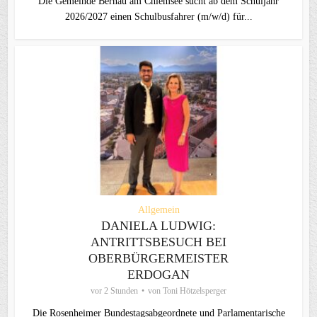
Die Gemeinde Bernau am Chiemsee sucht ab dem Schuljahr
2026/2027 einen Schulbusfahrer (m/w/d) für...
Allgemein
DANIELA LUDWIG:
ANTRITTSBESUCH BEI
OBERBÜRGERMEISTER
ERDOGAN
vor 2 Stunden
von
Toni Hötzelsperger
Die Rosenheimer Bundestagsabgeordnete und Parlamentarische