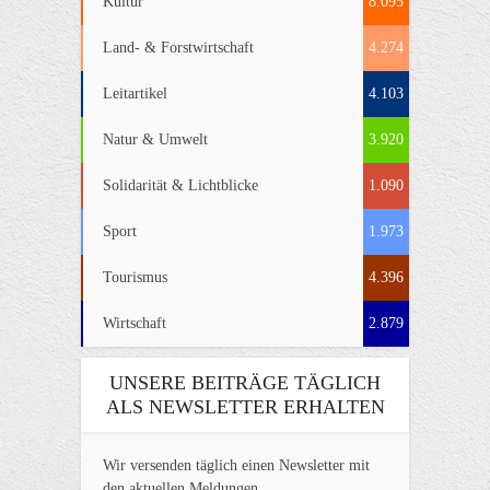
Kultur
8.095
Land- & Forstwirtschaft
4.274
Leitartikel
4.103
Natur & Umwelt
3.920
Solidarität & Lichtblicke
1.090
Sport
1.973
Tourismus
4.396
Wirtschaft
2.879
UNSERE BEITRÄGE TÄGLICH
ALS NEWSLETTER ERHALTEN
Wir versenden täglich einen Newsletter mit
den aktuellen Meldungen.