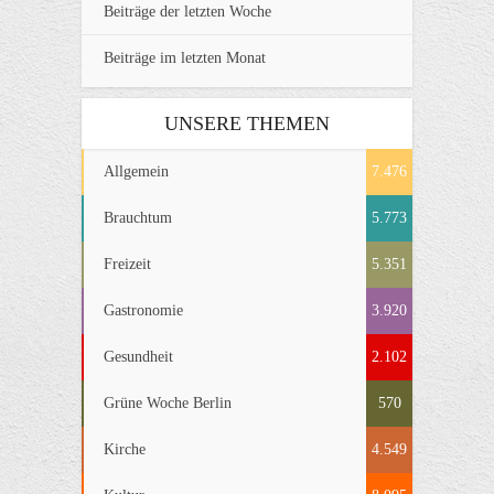
Beiträge der letzten Woche
Beiträge im letzten Monat
UNSERE THEMEN
Allgemein
7.476
Brauchtum
5.773
Freizeit
5.351
Gastronomie
3.920
Gesundheit
2.102
Grüne Woche Berlin
570
Kirche
4.549