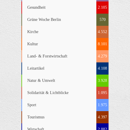
Gesundheit
2.105
Grüne Woche Berlin
570
Kirche
4.552
Kultur
8.101
Land- & Forstwirtschaft
4.279
Leitartikel
4.108
Natur & Umwelt
3.928
Solidarität & Lichtblicke
1.095
Sport
1.975
Tourismus
4.397
Wirtschaft
2.882