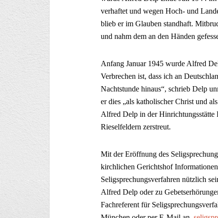
verhaftet und wegen Hoch- und Landes
blieb er im Glauben standhaft. Mitbr
und nahm dem an den Händen gefesselt
Anfang Januar 1945 wurde Alfred Del
Verbrechen ist, dass ich an Deutschla
Nachtstunde hinaus“, schrieb Delp unm
er dies „als katholischer Christ und 
Alfred Delp in der Hinrichtungsstätte
Rieselfeldern zerstreut.
Mit der Eröffnung des Seligsprechung
kirchlichen Gerichtshof Informatione
Seligsprechungsverfahren nützlich se
Alfred Delp oder zu Gebetserhörungen
Fachreferent für Seligsprechungsverf
München oder per E-Mail an
seligs