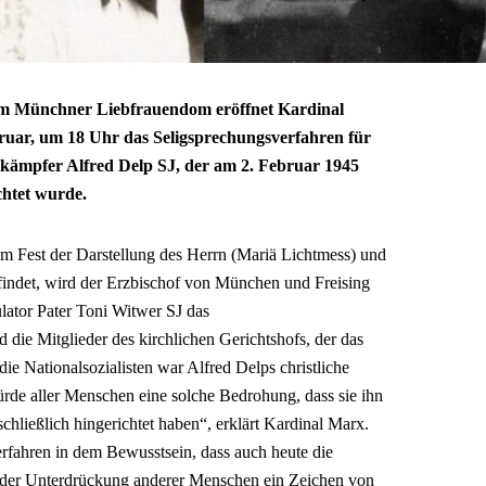
t im Münchner Liebfrauendom eröffnet Kardinal
uar, um 18 Uhr das Seligsprechungsverfahren für
kämpfer Alfred Delp SJ, der am 2. Februar 1945
chtet wurde.
m Fest der Darstellung des Herrn (Mariä Lichtmess) und
indet, wird der Erzbischof von München und Freising
lator Pater Toni Witwer SJ das
 die Mitglieder des kirchlichen Gerichtshofs, der das
die Nationalsozialisten war Alfred Delps christliche
de aller Menschen eine solche Bedrohung, dass sie ihn
ließlich hingerichtet haben“, erklärt Kardinal Marx.
rfahren in dem Bewusstsein, dass auch heute die
n der Unterdrückung anderer Menschen ein Zeichen von