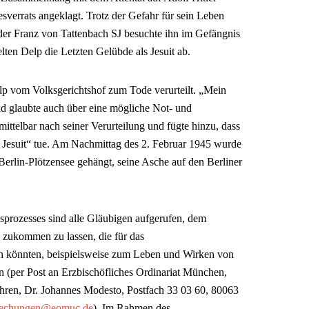
verrats angeklagt. Trotz der Gefahr für sein Leben
uder Franz von Tattenbach SJ besuchte ihn im Gefängnis
en Delp die Letzten Gelübde als Jesuit ab.
p vom Volksgerichtshof zum Tode verurteilt. „Mein
nd glaubte auch über eine mögliche Not- und
ittelbar nach seiner Verurteilung und fügte hinzu, dass
als Jesuit“ tue. Am Nachmittag des 2. Februar 1945 wurde
 Berlin-Plötzensee gehängt, seine Asche auf den Berliner
sprozesses sind alle Gläubigen aufgerufen, dem
n zukommen zu lassen, die für das
in könnten, beispielsweise zum Leben und Wirken von
 (per Post an Erzbischöfliches Ordinariat München,
ahren, Dr. Johannes Modesto, Postfach 33 03 60, 80063
prechungen@eomuc.de
). Im Rahmen des