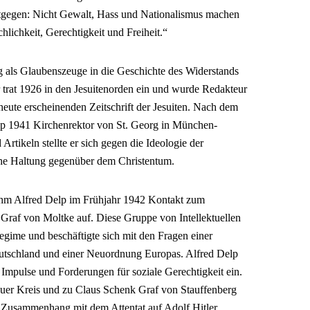
entgegen: Nicht Gewalt, Hass und Nationalismus machen
hlichkeit, Gerechtigkeit und Freiheit.“
g als Glaubenszeuge in die Geschichte des Widerstands
 trat 1926 in den Jesuitenorden ein und wurde Redakteur
 heute erscheinenden Zeitschrift der Jesuiten. Nach dem
elp 1941 Kirchenrektor von St. Georg in München-
rtikeln stellte er sich gegen die Ideologie der
iche Haltung gegenüber dem Christentum.
nahm Alfred Delp im Frühjahr 1942 Kontakt zum
raf von Moltke auf. Diese Gruppe von Intellektuellen
Regime und beschäftigte sich mit den Fragen einer
eutschland und einer Neuordnung Europas. Alfred Delp
 Impulse und Forderungen für soziale Gerechtigkeit ein.
uer Kreis und zu Claus Schenk Graf von Stauffenberg
 Zusammenhang mit dem Attentat auf Adolf Hitler