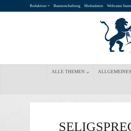
Redaktion
Bannerschaltung
Mediadaten
Webcams Same
ALLE THEMEN
ALLGEMEINE
SELIGSPR