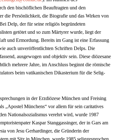
ch den bischöflichen Beauftragten und den
r die Persönlichkeit, die Biografie und das Wirken von
i Delp, der für seine religiös begründeten
isten getötet und so zum Märtyrer wurde, liegt der
aft und Ermordung. Bereits im Gang ist eine Erfassung
ie auch unveröffentlichten Schriften Delps. Die
fassend, ausgewogen und objektiv sein. Diese diözesane
htlich mehrere Jahre, im Anschluss beginnt die römische
ulators beim vatikanischen Dikasterium für die Selig-
ligsprechungen in der Erzdiözese München und Freising
als „Apostel Münchens“ vor allem für sein caritatives
den Nationalsozialismus verehrt wird, wurde 1987
emptoristenpater Kaspar Stanggassinger, der in Gars am
esia von Jesu Gerhardinger, die Gründerin der
ern mit Sitz in München, wurde 1985 seliggesprochen.