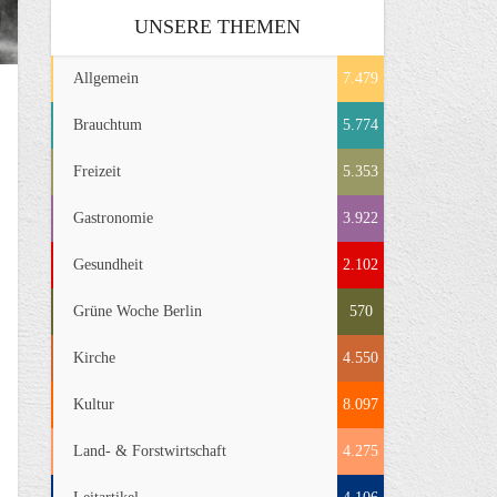
UNSERE THEMEN
Allgemein
7.479
Brauchtum
5.774
Freizeit
5.353
Gastronomie
3.922
Gesundheit
2.102
Grüne Woche Berlin
570
Kirche
4.550
Kultur
8.097
Land- & Forstwirtschaft
4.275