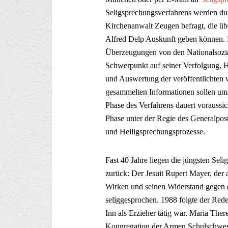
Seligsprechungsverfahrens werden dur
Kirchenanwalt Zeugen befragt, die übe
Alfred Delp Auskunft geben können. Be
Überzeugungen von den Nationalsozial
Schwerpunkt auf seiner Verfolgung, H
und Auswertung der veröffentlichten w
gesammelten Informationen sollen um
Phase des Verfahrens dauert voraussic
Phase unter der Regie des Generalpost
und Heiligsprechungsprozesse.
Fast 40 Jahre liegen die jüngsten Se
zurück: Der Jesuit Rupert Mayer, der 
Wirken und seinen Widerstand gegen 
seliggesprochen. 1988 folgte der Red
Inn als Erzieher tätig war. Maria Ther
Kongregation der Armen Schulschwest