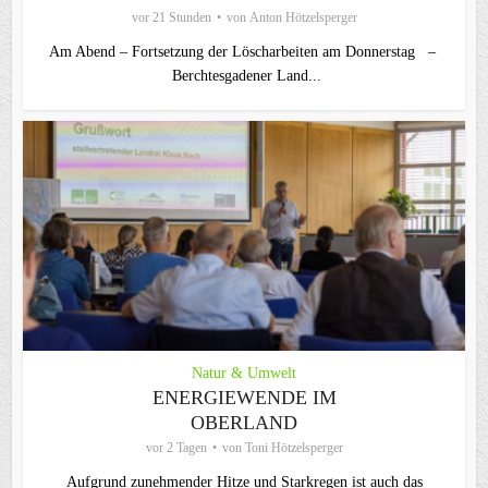
vor 21 Stunden
von
Anton Hötzelsperger
Am Abend – Fortsetzung der Löscharbeiten am Donnerstag –
Berchtesgadener Land...
Natur & Umwelt
ENERGIEWENDE IM
OBERLAND
vor 2 Tagen
von
Toni Hötzelsperger
Aufgrund zunehmender Hitze und Starkregen ist auch das