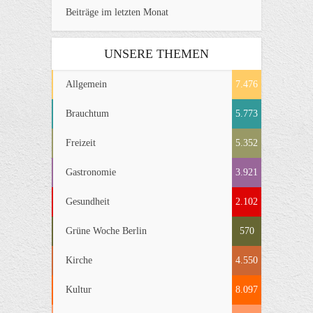
Beiträge im letzten Monat
UNSERE THEMEN
Allgemein
7.476
Brauchtum
5.773
Freizeit
5.352
Gastronomie
3.921
Gesundheit
2.102
Grüne Woche Berlin
570
Kirche
4.550
Kultur
8.097