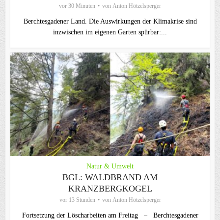
vor 30 Minuten
von
Anton Hötzelsperger
Berchtesgadener Land. Die Auswirkungen der Klimakrise sind
inzwischen im eigenen Garten spürbar:...
Natur & Umwelt
BGL: WALDBRAND AM
KRANZBERGKOGEL
vor 13 Stunden
von
Anton Hötzelsperger
Fortsetzung der Löscharbeiten am Freitag – Berchtesgadener