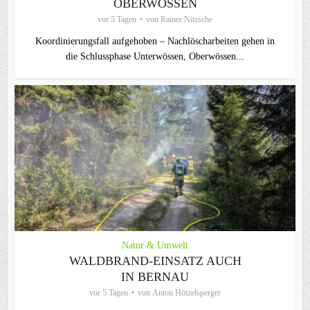
OBERWÖSSEN
vor 5 Tagen
von
Rainer Nitzsche
Koordinierungsfall aufgehoben – Nachlöscharbeiten gehen in
die Schlussphase Unterwössen, Oberwössen...
Natur & Umwelt
WALDBRAND-EINSATZ AUCH
IN BERNAU
vor 5 Tagen
von
Anton Hötzelsperger