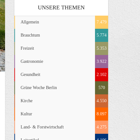
UNSERE THEMEN
Allgemein
7.479
Brauchtum
5.774
Freizeit
5.353
Gastronomie
3.922
Gesundheit
2.102
Grüne Woche Berlin
570
Kirche
4.550
Kultur
8.097
Land- & Forstwirtschaft
4.275