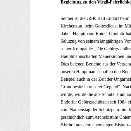
Begleitung zu den Virgil-Feierlichk
Seither ist die GSK Bad Endorf beim t
Kirchenzug, beim Gottesdienst im Mün
dabei. Hauptmann Rainer Günthör hat
Salutzug von seinem langjährigen Vor
seiner Kompanie: „Die Gebirgsschütze
Hauptmannschaften Mauerkirchen und
Dies belegen Berichte aus der Vergan
unseren Hauptmannschaften den Bened
Beispiel auch in der Zeit der Ungarnei
Grundbesitz in unserer Gegend“. Na
wurde, wurde die alte Schutz-Tradition
Endorfer Gebirgsschützen seit 1984 ei
zum Namenstag der Schutzpatronin de
geschichtlich zum Archebistum Chiemsee
Bischof aus dem ehemaligen Bistums-G