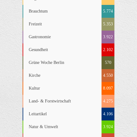
Brauchtum
5.774
Freizeit
5.353
Gastronomie
3.922
Gesundheit
2.102
Grüne Woche Berlin
570
Kirche
4.550
Kultur
8.097
Land- & Forstwirtschaft
4.275
Leitartikel
4.106
Natur & Umwelt
3.924