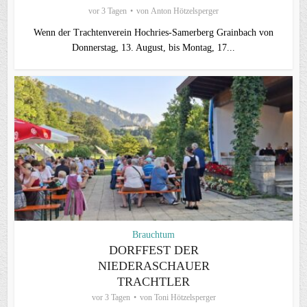
vor 3 Tagen
von
Anton Hötzelsperger
Wenn der Trachtenverein Hochries-Samerberg Grainbach von
Donnerstag, 13. August, bis Montag, 17...
Brauchtum
DORFFEST DER
NIEDERASCHAUER
TRACHTLER
vor 3 Tagen
von
Toni Hötzelsperger