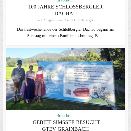
Brauchtum
100 JAHRE SCHLOSSBERGLER D
ACHAU
vor 2 Tagen
von
Anton Hötzelsperger
Das Festwochenende der Schloßbergler Dachau begann am
Samstag mit einem Familiennachmittag. Bei...
Brauchtum
GEBIET SIMSSEE BESUCHT
GTEV GRAINBACH