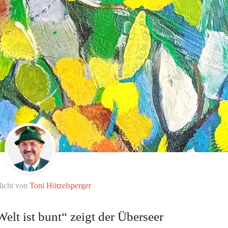
licht von
Toni Hötzelsperger
lt ist bunt“ zeigt der Überseer