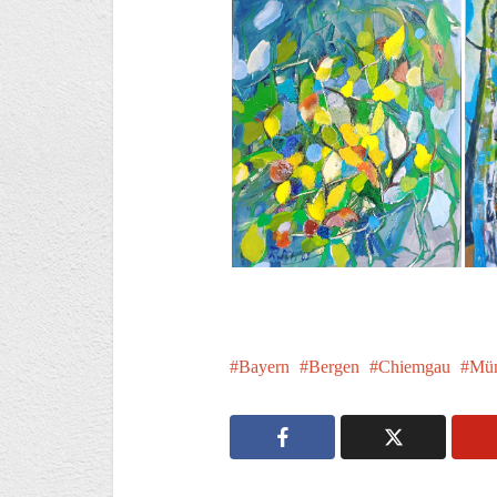
Bayern
Bergen
Chiemgau
Mün