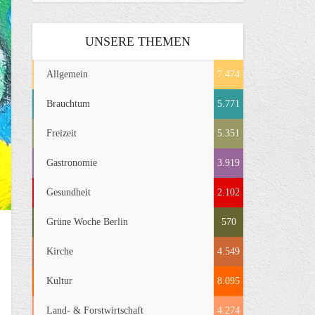
UNSERE THEMEN
Allgemein
7.474
Brauchtum
5.771
Freizeit
5.351
Gastronomie
3.919
Gesundheit
2.102
Grüne Woche Berlin
570
Kirche
4.549
Kultur
8.095
Land- & Forstwirtschaft
4.274