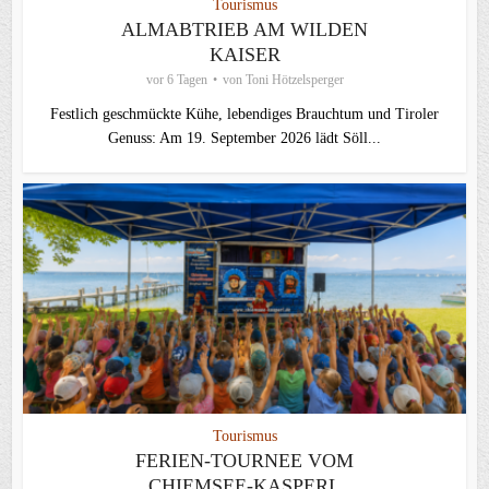
Tourismus
ALMABTRIEB AM WILDEN
KAISER
vor 6 Tagen
von
Toni Hötzelsperger
Festlich geschmückte Kühe, lebendiges Brauchtum und Tiroler
Genuss: Am 19. September 2026 lädt Söll...
Tourismus
FERIEN-TOURNEE VOM
CHIEMSEE-KASPERL