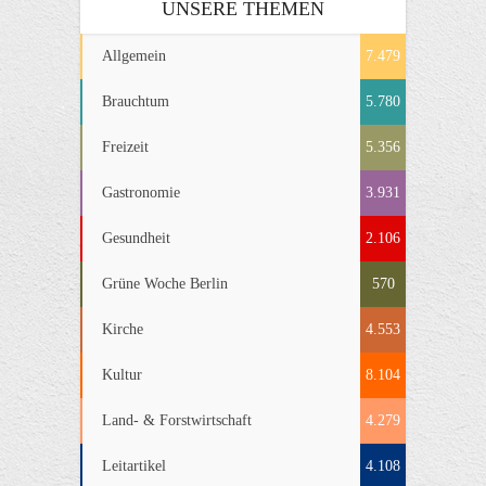
UNSERE THEMEN
Allgemein
7.479
Brauchtum
5.780
Freizeit
5.356
Gastronomie
3.931
Gesundheit
2.106
Grüne Woche Berlin
570
Kirche
4.553
Kultur
8.104
Land- & Forstwirtschaft
4.279
Leitartikel
4.108