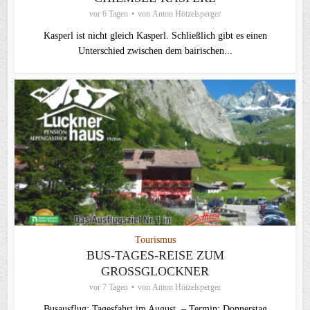
vor 6 Tagen
von
Anton Hötzelsperger
Kasperl ist nicht gleich Kasperl. Schließlich gibt es einen
Unterschied zwischen dem bairischen...
Tourismus
BUS-TAGES-REISE ZUM
GROSSGLOCKNER
vor 7 Tagen
von
Anton Hötzelsperger
Busausflug: Tagesfahrt im August – Termin: Donnerstag