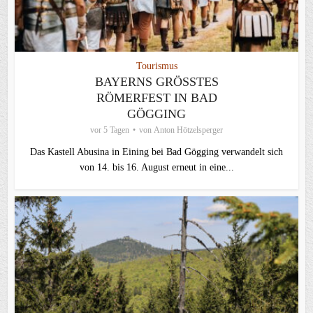
Tourismus
BAYERNS GRÖSSTES R
ÖMERFEST IN BAD G
ÖGGING
vor 5 Tagen
von
Anton Hötzelsperger
Das Kastell Abusina in Eining bei Bad Gögging verwandelt sich
von 14. bis 16. August erneut in eine...