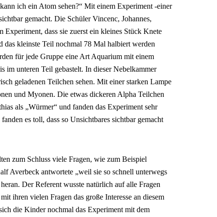
e kann ich ein Atom sehen?“ Mit einem Experiment -einer
chtbar gemacht. Die Schüler Vincenc, Johannes,
 Experiment, dass sie zuerst ein kleines Stück Knete
nd das kleinste Teil nochmal 78 Mal halbiert werden
rden für jede Gruppe eine Art Aquarium mit einem
s im unteren Teil gebastelt. In dieser Nebelkammer
risch geladenen Teilchen sehen. Mit einer starken Lampe
ronen und Myonen. Die etwas dickeren Alpha Teilchen
thias als „Würmer“ und fanden das Experiment sehr
anden es toll, dass so Unsichtbares sichtbar gemacht
llten zum Schluss viele Fragen, wie zum Beispiel
f Averbeck antwortete „weil sie so schnell unterwegs
 heran. Der Referent wusste natürlich auf alle Fragen
mit ihren vielen Fragen das große Interesse an diesem
ich die Kinder nochmal das Experiment mit dem