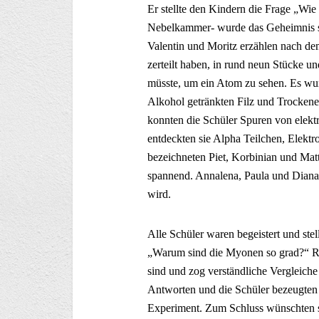
Er stellte den Kindern die Frage „Wi
Nebelkammer- wurde das Geheimnis si
Valentin und Moritz erzählen nach dem
zerteilt haben, in rund neun Stücke u
müsste, um ein Atom zu sehen. Es wu
Alkohol getränkten Filz und Trockenei
konnten die Schüler Spuren von elekt
entdeckten sie Alpha Teilchen, Elekt
bezeichneten Piet, Korbinian und Mat
spannend. Annalena, Paula und Diana f
wird.
Alle Schüler waren begeistert und ste
„Warum sind die Myonen so grad?“ Ral
sind und zog verständliche Vergleiche
Antworten und die Schüler bezeugten 
Experiment. Zum Schluss wünschten s