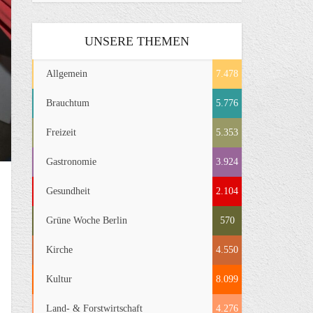
UNSERE THEMEN
Allgemein
7.478
Brauchtum
5.776
Freizeit
5.353
Gastronomie
3.924
Gesundheit
2.104
Grüne Woche Berlin
570
Kirche
4.550
Kultur
8.099
Land- & Forstwirtschaft
4.276