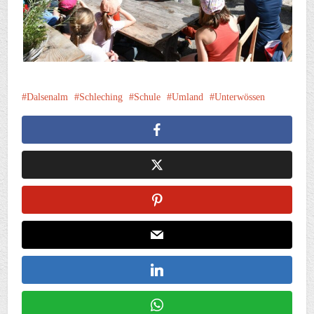
Dalsenalm
Schleching
Schule
Umland
Unterwössen