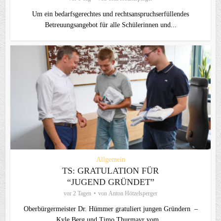
Um ein bedarfsgerechtes und rechtsanspruchserfüllendes
Betreuungsangebot für alle Schülerinnen und...
Allgemein
TS: GRATULATION FÜR
“JUGEND GRÜNDET”
vor 2 Tagen
von
Anton Hötzelsperger
Oberbürgermeister Dr. Hümmer gratuliert jungen Gründern –
Kyle Berg und Timo Thurmayr vom...