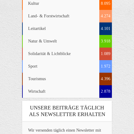
Kultur
8.095
Land- & Forstwirtschaft
4.274
Leitartikel
4.101
Natur & Umwelt
3.918
Solidarität & Lichtblicke
1.089
Sport
1.972
Tourismus
4.396
Wirtschaft
2.878
UNSERE BEITRÄGE TÄGLICH
ALS NEWSLETTER ERHALTEN
Wir versenden täglich einen Newsletter mit