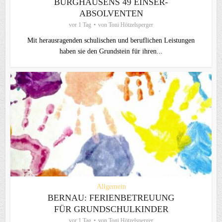
BURGHAUSENS 49 EINSER-
ABSOLVENTEN
vor 1 Tag
von
Toni Hötzelsperger
Mit herausragenden schulischen und beruflichen Leistungen
haben sie den Grundstein für ihren...
Allgemein
BERNAU: FERIENBETREUUNG
FÜR GRUNDSCHULKINDER
vor 1 Tag
von
Toni Hötzelsperger