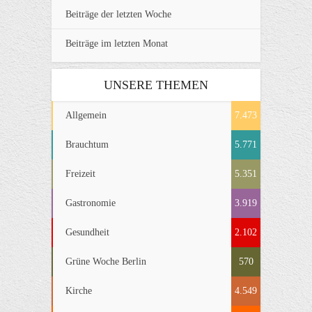
Beiträge der letzten Woche
Beiträge im letzten Monat
UNSERE THEMEN
Allgemein
7.473
Brauchtum
5.771
Freizeit
5.351
Gastronomie
3.919
Gesundheit
2.102
Grüne Woche Berlin
570
Kirche
4.549