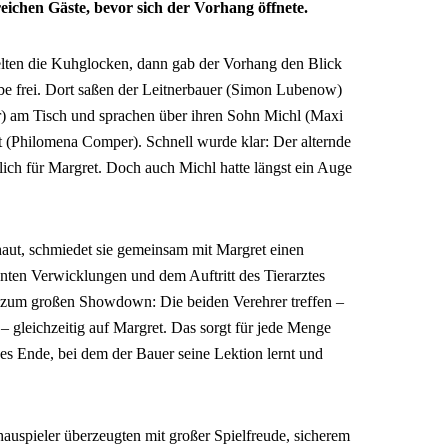
lreichen Gäste, bevor sich der Vorhang öffnete.
ten die Kuhglocken, dann gab der Vorhang den Blick
tube frei. Dort saßen der Leitnerbauer (Simon Lubenow)
r) am Tisch und sprachen über ihren Sohn Michl (Maxi
t (Philomena Comper). Schnell wurde klar: Der alternde
erlich für Margret. Doch auch Michl hatte längst ein Auge
haut, schmiedet sie gemeinsam mit Margret einen
lenten Verwicklungen und dem Auftritt des Tierarztes
h zum großen Showdown: Die beiden Verehrer treffen –
 – gleichzeitig auf Margret. Das sorgt für jede Menge
es Ende, bei dem der Bauer seine Lektion lernt und
auspieler überzeugten mit großer Spielfreude, sicherem