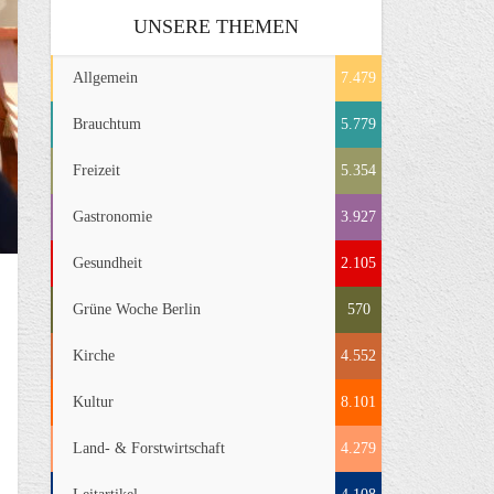
UNSERE THEMEN
Allgemein
7.479
Brauchtum
5.779
Freizeit
5.354
Gastronomie
3.927
Gesundheit
2.105
Grüne Woche Berlin
570
Kirche
4.552
Kultur
8.101
Land- & Forstwirtschaft
4.279