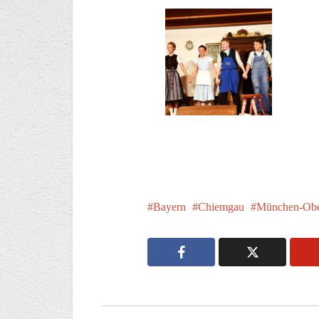
Bayern
Chiemgau
München-Obe