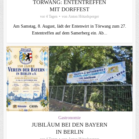
TÖRWANG: ENTENTREFFEN
MIT DORFFEST
vor 4 Tagen
von
Anton Hötzelsperger
Am Samstag, 8. August, lädt der Entenwirt in Törwang zum 27.
Ententreffen auf dem Samerberg ein. Ab...
Gastronomie
JUBILÄUM BEI DEN BAYERN
IN BERLIN
vor 4 Tagen
von
Anton Hötzelsperger