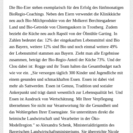
Die Bio-Eier stehen exemplarisch für den Erfolg des fünfmonatigen
BioRegio-Coachings. Neben den Eiern verwendet die Klinikküche
neu auch Bio-Milchprodukte von der Molkerei Berchtesgadener
Land und Bio-Getreide von Chiemgaukorn in Trostberg. Zudem
bezieht die Küche neu auch Rapsöl von der Ölmühle Garting. In
Zahlen bedeutet das: 12% der eingekauften Lebensmittel sind Bio
aus Bayern, weitere 12% sind Bio und noch einmal weitere 49%
der Lebensmittel stammen aus Bayern. Zieht man alle Ergebnisse
zusammen, beträgt der Bio-Regio-Anteil der Küche 73%. Und der
Clou dabei ist: Rogge und ihr Team halten das Gesamtbudget nach
wie vor ein. „Sie versorgen täglich 300 Kinder und Jugendliche mit
einem gesunden und schmackhaften Essen. Essen ist dabei viel
mehr als Sattwerden. Essen ist Genuss, Tradition und sozialer
Ankerpunkt und trägt damit wesentlich zur Lebensqualität bei. Und
Essen ist Ausdruck von Wertschätzung. Mit Ihrer Verpflegung
übernehmen Sie nicht nur Verantwortung für die Gesundheit und
das Wohlergehen Ihrer Essensgäste. Sie unterstützen direkt die
heimische Landwirtschaft und Verarbeiter in der Öko-
Modellregion.“ so Alexandra Schenk, Ministerialdirigentin des
Bayerischen Landwirtschaftsministeriums. Sie überreichte Nicole