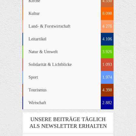
Kirche
4.550
Kultur
8.098
Land- & Forstwirtschaft
4.276
Leitartikel
4.106
Natur & Umwelt
3.926
Solidarität & Lichtblicke
1.093
Sport
1.974
Tourismus
4.398
Wirtschaft
2.882
UNSERE BEITRÄGE TÄGLICH
ALS NEWSLETTER ERHALTEN