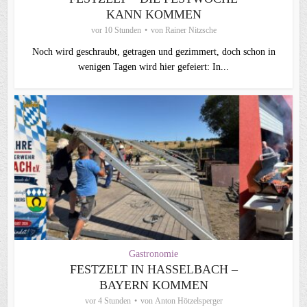
KANN KOMMEN
vor 10 Stunden
von
Rainer Nitzsche
Noch wird geschraubt, getragen und gezimmert, doch schon in
wenigen Tagen wird hier gefeiert: In...
Gastronomie
FESTZELT IN HASSELBACH –
BAYERN KOMMEN
vor 4 Stunden
von
Anton Hötzelsperger