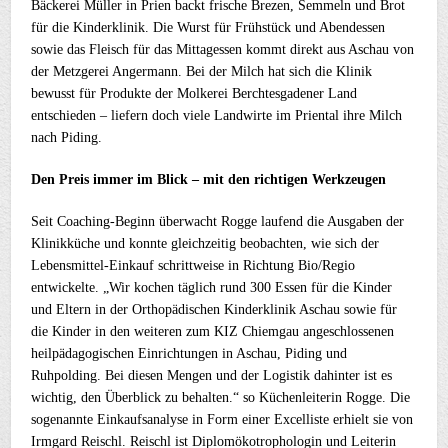
Bäckerei Müller in Prien backt frische Brezen, Semmeln und Brot
für die Kinderklinik. Die Wurst für Frühstück und Abendessen
sowie das Fleisch für das Mittagessen kommt direkt aus Aschau von
der Metzgerei Angermann. Bei der Milch hat sich die Klinik
bewusst für Produkte der Molkerei Berchtesgadener Land
entschieden – liefern doch viele Landwirte im Priental ihre Milch
nach Piding.
Den Preis immer im Blick – mit den richtigen Werkzeugen
Seit Coaching-Beginn überwacht Rogge laufend die Ausgaben der
Klinikküche und konnte gleichzeitig beobachten, wie sich der
Lebensmittel-Einkauf schrittweise in Richtung Bio/Regio
entwickelte. „Wir kochen täglich rund 300 Essen für die Kinder
und Eltern in der Orthopädischen Kinderklinik Aschau sowie für
die Kinder in den weiteren zum KIZ Chiemgau angeschlossenen
heilpädagogischen Einrichtungen in Aschau, Piding und
Ruhpolding. Bei diesen Mengen und der Logistik dahinter ist es
wichtig, den Überblick zu behalten.“ so Küchenleiterin Rogge. Die
sogenannte Einkaufsanalyse in Form einer Excelliste erhielt sie von
Irmgard Reischl. Reischl ist Diplomökotrophologin und Leiterin