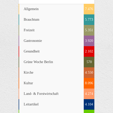
Allgemein
7.476
Brauchtum
5.773
Freizeit
5.351
Gastronomie
3.920
Gesundheit
2.102
Grüne Woche Berlin
570
Kirche
4.550
Kultur
8.096
Land- & Forstwirtschaft
4.274
Leitartikel
4.104