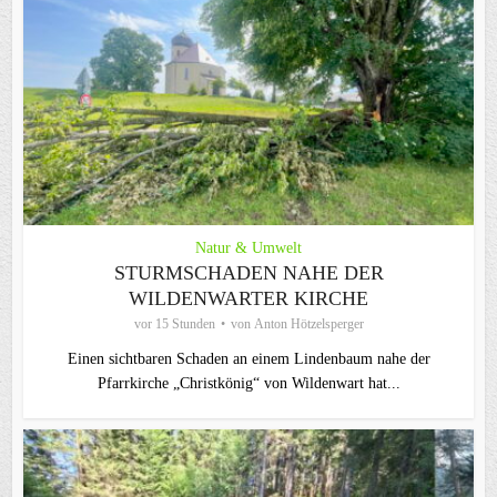
Natur & Umwelt
STURMSCHADEN NAHE DER
WILDENWARTER KIRCHE
vor 15 Stunden
von
Anton Hötzelsperger
Einen sichtbaren Schaden an einem Lindenbaum nahe der
Pfarrkirche „Christkönig“ von Wildenwart hat...