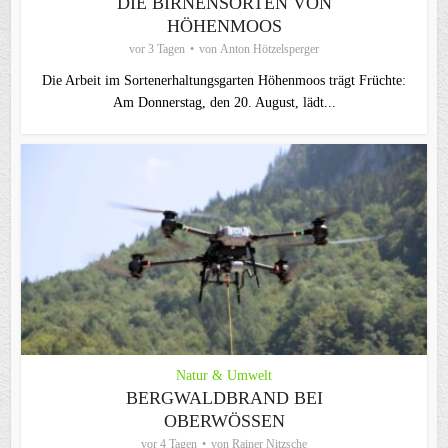
DIE BIRNENSORTEN VON
HÖHENMOOS
vor 3 Tagen
von
Anton Hötzelsperger
Die Arbeit im Sortenerhaltungsgarten Höhenmoos trägt Früchte:
Am Donnerstag, den 20. August, lädt...
Natur & Umwelt
BERGWALDBRAND BEI
OBERWÖSSEN
vor 4 Tagen
von
Rainer Nitzsche