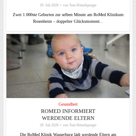
29. Juli 2026
von
Toni Hötzelsperger
Zwei 1.000ste Geburten zur selben Minute am RoMed Klinikum
Rosenheim – doppelter Glücksmoment...
Gesundheit
ROMED INFORMIERT
WERDENDE ELTERN
28. Juli 2026
von
Toni Hötzelsperger
Die RoMed Klinik Wasserburg lädt werdende Eltern am