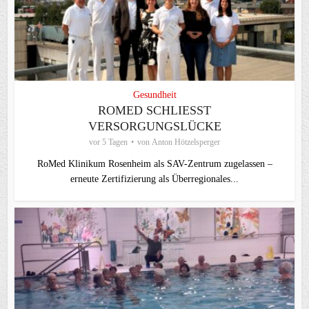
Gesundheit
ROMED SCHLIESST V
ERSORGUNGSLÜCKE
vor 5 Tagen
von
Anton Hötzelsperger
RoMed Klinikum Rosenheim als SAV-Zentrum zugelassen –
erneute Zertifizierung als Überregionales...