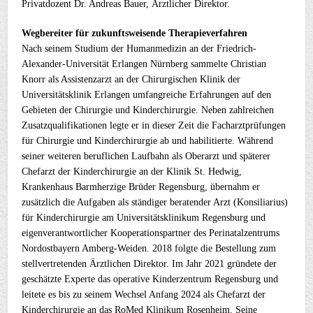
Privatdozent Dr. Andreas Bauer, Ärztlicher Direktor.
Wegbereiter für zukunftsweisende Therapieverfahren
Nach seinem Studium der Humanmedizin an der Friedrich-
Alexander-Universität Erlangen Nürnberg sammelte Christian
Knorr als Assistenzarzt an der Chirurgischen Klinik der
Universitätsklinik Erlangen umfangreiche Erfahrungen auf den
Gebieten der Chirurgie und Kinderchirurgie. Neben zahlreichen
Zusatzqualifikationen legte er in dieser Zeit die Facharztprüfungen
für Chirurgie und Kinderchirurgie ab und habilitierte. Während
seiner weiteren beruflichen Laufbahn als Oberarzt und späterer
Chefarzt der Kinderchirurgie an der Klinik St. Hedwig,
Krankenhaus Barmherzige Brüder Regensburg, übernahm er
zusätzlich die Aufgaben als ständiger beratender Arzt (Konsiliarius)
für Kinderchirurgie am Universitätsklinikum Regensburg und
eigenverantwortlicher Kooperationspartner des Perinatalzentrums
Nordostbayern Amberg-Weiden. 2018 folgte die Bestellung zum
stellvertretenden Ärztlichen Direktor. Im Jahr 2021 gründete der
geschätzte Experte das operative Kinderzentrum Regensburg und
leitete es bis zu seinem Wechsel Anfang 2024 als Chefarzt der
Kinderchirurgie an das RoMed Klinikum Rosenheim. Seine