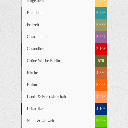
Allgemein
7.478
Brauchtum
5.776
Freizeit
5.353
Gastronomie
3.924
Gesundheit
2.103
Grüne Woche Berlin
570
Kirche
4.550
Kultur
8.098
Land- & Forstwirtschaft
4.276
Leitartikel
4.106
Natur & Umwelt
3.926