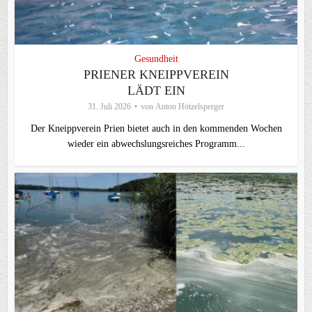
Gesundheit
PRIENER KNEIPPVEREIN
LÄDT EIN
31. Juli 2026
von
Anton Hötzelsperger
Der Kneippverein Prien bietet auch in den kommenden Wochen
wieder ein abwechslungsreiches Programm...