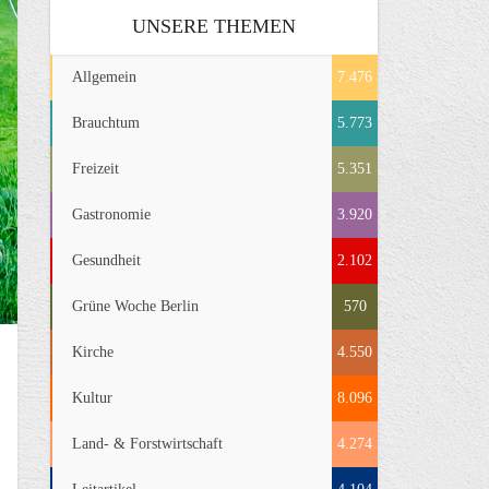
UNSERE THEMEN
Allgemein
7.476
Brauchtum
5.773
Freizeit
5.351
Gastronomie
3.920
Gesundheit
2.102
Grüne Woche Berlin
570
Kirche
4.550
Kultur
8.096
Land- & Forstwirtschaft
4.274