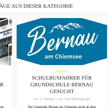
ÄGE AUS DIESER KATEGORIE
Allgemein
SCHULBUSFAHRER FÜR
ER
GRUNDSCHULE BERNAU
GESUCHT
vor 12 Stunden
von
Toni Hötzelsperger
ber
Die Gemeinde Bernau am Chiemsee sucht ab dem