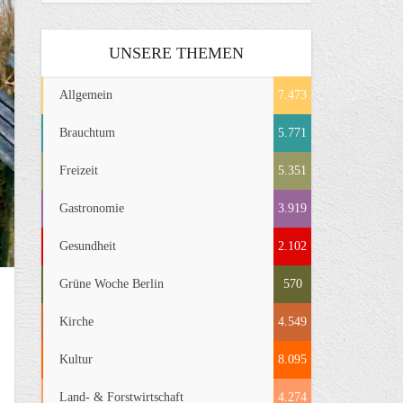
UNSERE THEMEN
Allgemein
7.473
Brauchtum
5.771
Freizeit
5.351
Gastronomie
3.919
Gesundheit
2.102
Grüne Woche Berlin
570
Kirche
4.549
Kultur
8.095
Land- & Forstwirtschaft
4.274