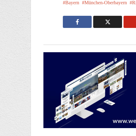
Bayern
München-Oberbayern
R